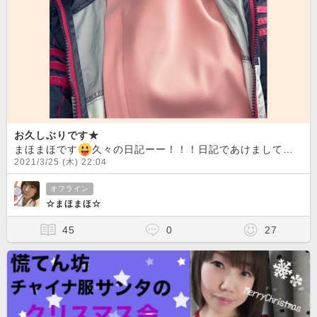
お久しぶりです★
まほまほです
久々の日記ーー！！！日記であけましておめでとうが言えませんでしたみなさんお元気ですか？？たまに55に顔をだすと生きていたか？
2021/3/25 (木) 22:04
オフライン
☆まほまほ☆
45
0
27