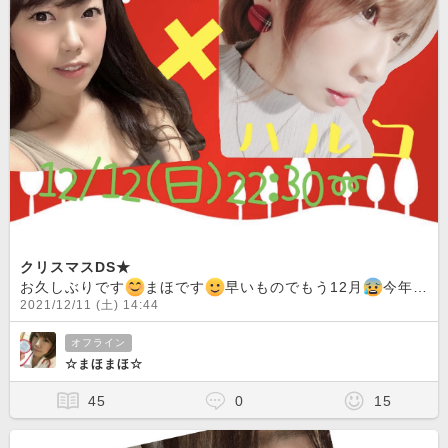
クリスマスDS★
お久しぶりです
まほです
早いものでもう12月
今年は医療者として出来ることは積極的にお手伝いしよー！！が目標でワクチン接種を積極的に軽症者施設でも仕事をしたりしました
2021/12/11 (土) 14:44
オフライン
☆まほまほ☆
45
0
15