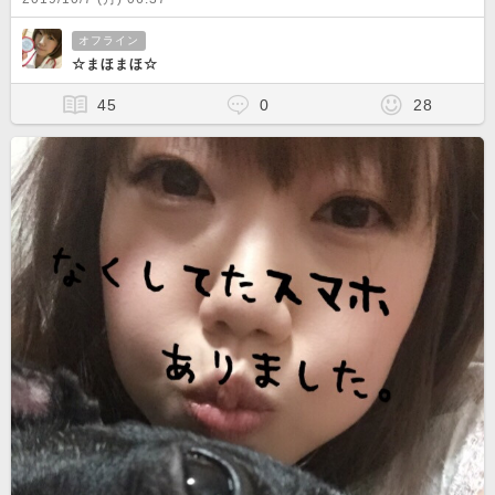
オフライン
☆まほまほ☆
45
0
28