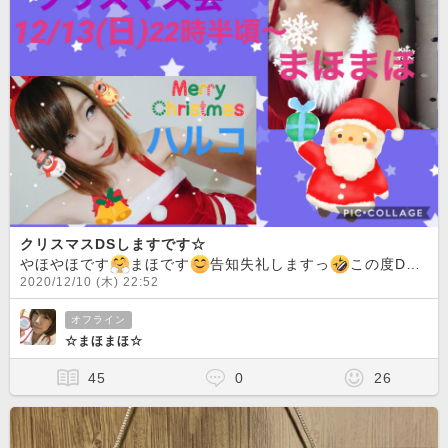
クリスマスDSしますです☆
やほやほです
まほです
告知失礼しますっ
この度DSが一旦終わってしまうという事で12月13日（日）にハルコちゃんとDSをさせてもらいます！！今回はクリスマス前という事でセクシーチャイナ服サンタになってハルちゃんと皆さんとわちゃわちゃ、きゃっきゃしたいなぁーと思っていますっ
2020/12/10 (木) 22:52
オフライン
☆まほまほ☆
45
0
26