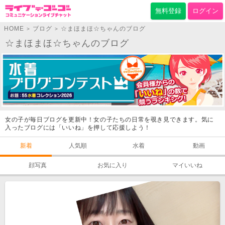
無料登録
ログイン
HOME
ブログ
☆まほまほ☆ちゃんのブログ
>
>
☆まほまほ☆ちゃんのブログ
女の子が毎日ブログを更新中！女の子たちの日常を覗き見できます。気に
入ったブログには「いいね」を押して応援しよう！
新着
人気順
水着
動画
顔写真
お気に入り
マイいいね