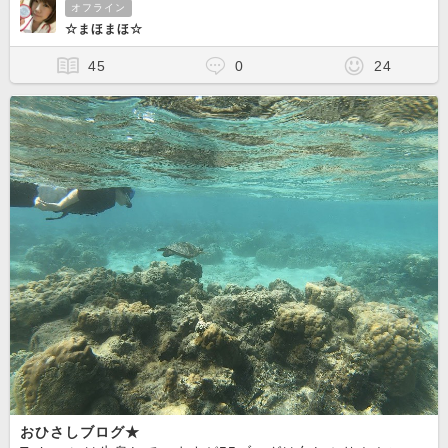
オフライン
☆まほまほ☆
45
0
24
おひさしブログ★