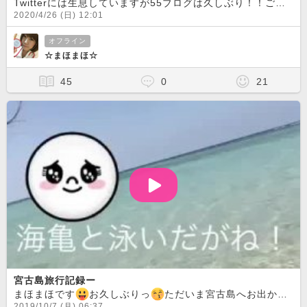
Twitterには生息していますが55ブログは久しぶり！！ご無沙汰しておりました
2020/4/26 (日) 12:01
オフライン
☆まほまほ☆
45
0
21
宮古島旅行記録ー
まほまほです
お久しぶりっ
ただいま宮古島へお出かけ中！昨日は新城ビーチへ
2019/10/7 (月) 06:37