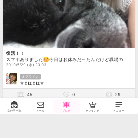
復活！！
スマホありました
今日はお休みだったんだけど職場の携帯に電話が！！「往診車の中にスマホ落ちてたけど！？」と朝イチ同僚から電話が
2019/5/29 (水) 23:03
オフライン
☆まほまほ☆
45
0
29
携帯紛失(´・ω・｀)
女の子一覧
メール
ブログ
ランキング
メニュー
スマホを無くしてしまいました
なのでPCからしか55メールが返せませんので返信が滞ったり致します
2019/5/28 (火) 19:51
オフライン