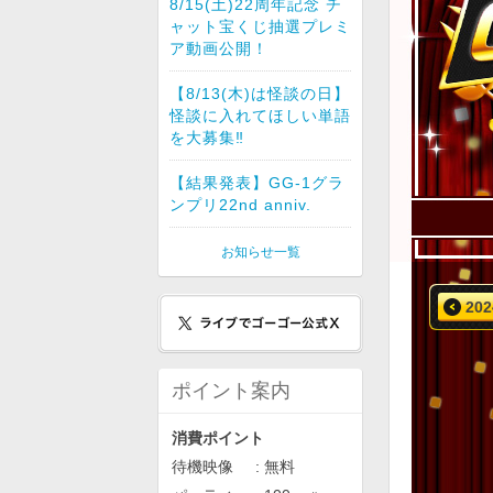
8/15(土)22周年記念 チ
ャット宝くじ抽選プレミ
ア動画公開！
【8/13(木)は怪談の日】
怪談に入れてほしい単語
を大募集‼︎
【結果発表】GG-1グラ
ンプリ22nd anniv.
お知らせ一覧
202
ポイント案内
消費ポイント
待機映像
無料