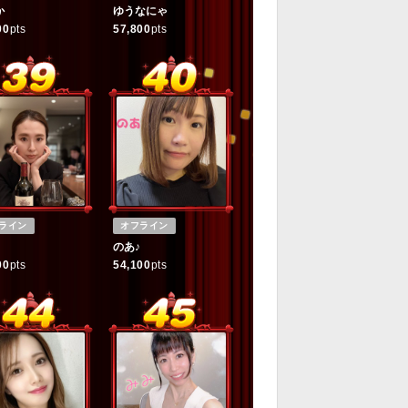
か
ゆうなにゃ
00
pts
57,800
pts
ライン
オフライン
のあ♪
00
pts
54,100
pts