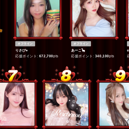
オフライン
オフライン
りさぴ⭐︎
あーこ🦕
e
応援ポイント:
672,700
pts
応援ポイント:
340,100
pts