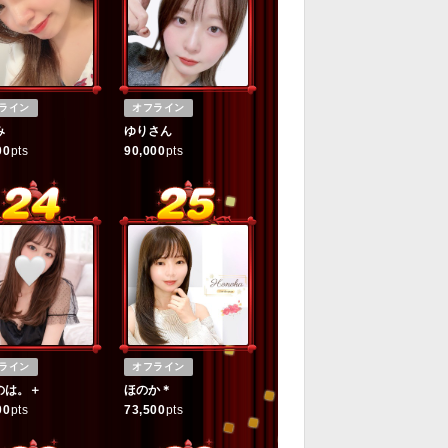
ライン
オフライン
み
ゆりさん
00
pts
90,000
pts
ライン
オフライン
のは。＋
ほのか＊
00
pts
73,500
pts