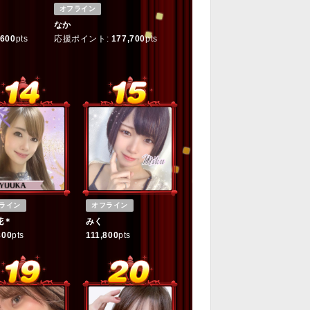
オフライン
なか
,600
pts
応援ポイント:
177,700
pts
ライン
オフライン
花＊
みく
800
pts
111,800
pts