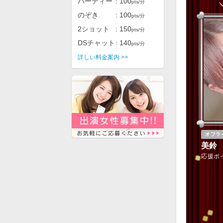
パーティー
100
pts/分
のぞき
100
pts/分
2ショット
150
pts/分
DSチャット
140
pts/分
詳しい料金案内 >>
オフラ
美鈴
応援ポ