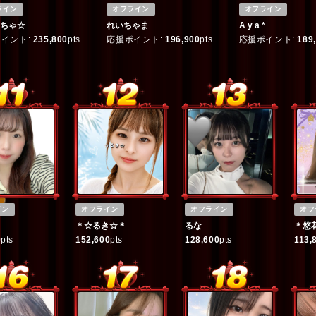
ライン
オフライン
オフライン
ちゃ☆
れいちゃま
A y a *
イント:
235,800
pts
応援ポイント:
196,900
pts
応援ポイント:
189
イン
オフライン
オフライン
オフ
＊☆るき☆＊
るな
＊悠
0
pts
152,600
pts
128,600
pts
113,