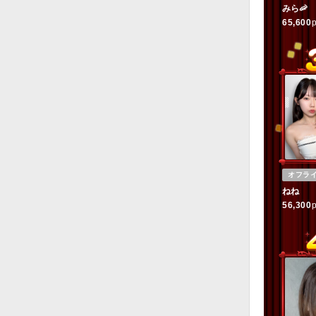
みら🦐
65,600
p
オフラ
ねね
56,300
p