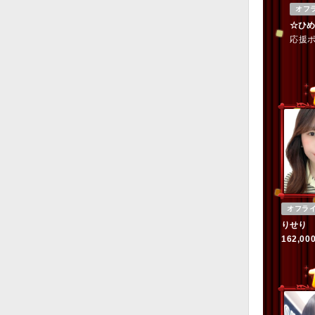
オフ
☆ひめ
応援ポ
オフラ
りせり
162,00