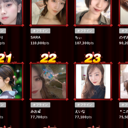
イン
オフライン
オフライン
オフ
り
SARA
ちぃ
のぞ
0
pts
110,000
pts
107,300
pts
90,2
イン
オフライン
オフライン
オフ
みお🍒
えいな
＊こ
ts
77,700
pts
77,100
pts
75,5