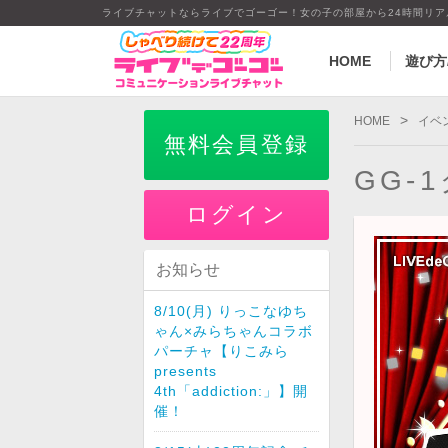
ライブチャットならライブでゴーゴー！女の子の部屋から24時間リ
HOME
遊び方
>
HOME
イベ
無料会員登録
GG-1
ログイン
お知らせ
8/10(月) りっこなゆち
ゃん×みらちゃんコラボ
パーチャ【りこみら
presents
4th「addiction:」】開
催！