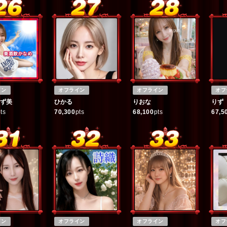
イン
オフライン
オフライン
オフ
ず美
ひかる
りおな
りず
ts
70,300
pts
68,100
pts
67,5
イン
オフライン
オフライン
オフ