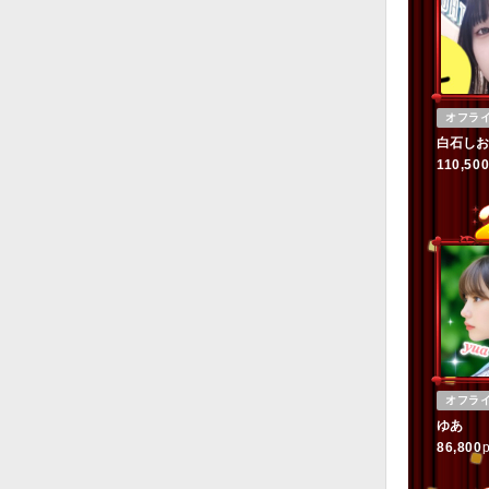
オフラ
白石しお
110,50
オフラ
ゆあ
86,800
p