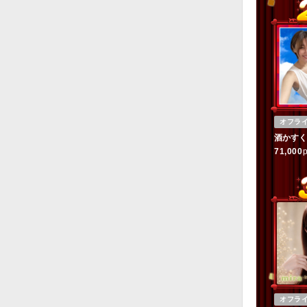
オフラ
酒かすく
71,000
p
オフラ