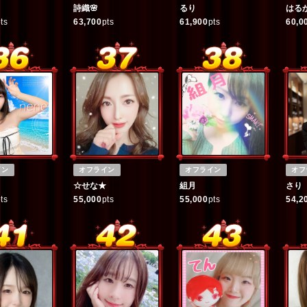
詩織🌸
るり
はる
ts
63,700
pts
61,900
pts
60,0
イン
オフライン
オフライン
オフ
☆せな★
組月
さり
ts
55,000
pts
55,000
pts
54,2