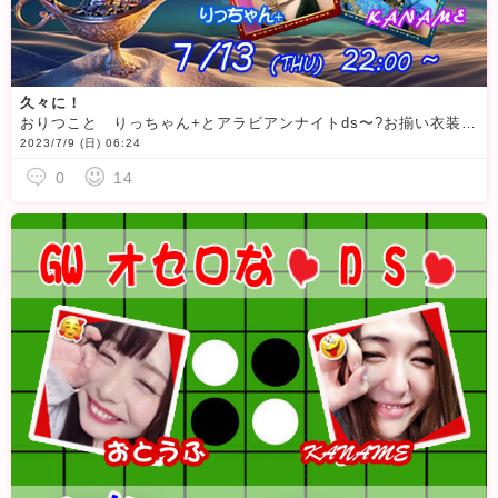
久々に！
おりつこと りっちゃん+とアラビアンナイトds〜?お揃い衣装で弾け飛ぶよー
2023/7/9 (日) 06:24
0
14