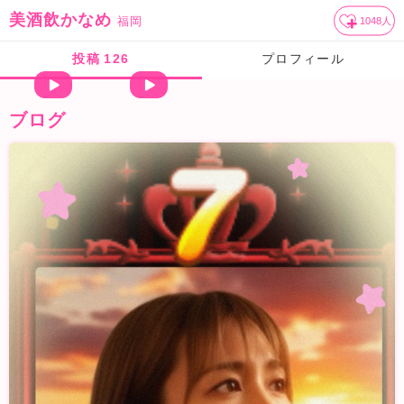
美酒飲かなめ
福岡
1048
人
投稿
126
プロフィール
ブログ