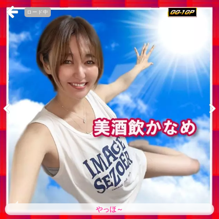
ロード中
やっほ～