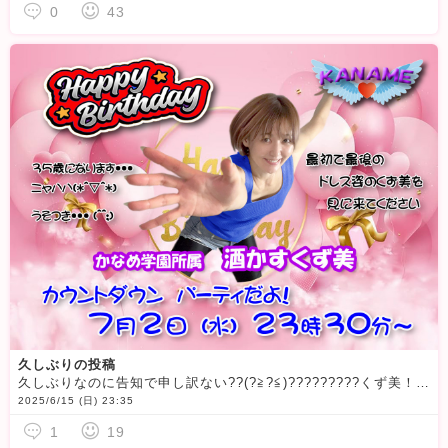
0
43
久しぶりの投稿
久しぶりなのに告知で申し訳ない??(?≧?≦)?????????くず美！お誕生日おめでとう????? ????????パーティします！カウントダウンみんな来てくだせ〜??(* ?3)(ε? *)ﾝﾁｭ
2025/6/15 (日) 23:35
1
19