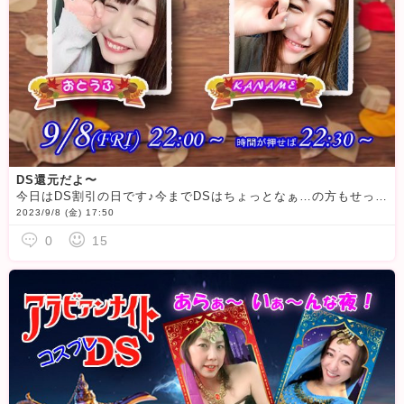
DS還元だよ〜
今日はDS割引の日です♪今までDSはちょっとなぁ…の方もせっかくですので是非お試しください?可愛い可愛いおとうふちゃんと首をなが〜くして待ってまーす♪
2023/9/8 (金) 17:50
0
15