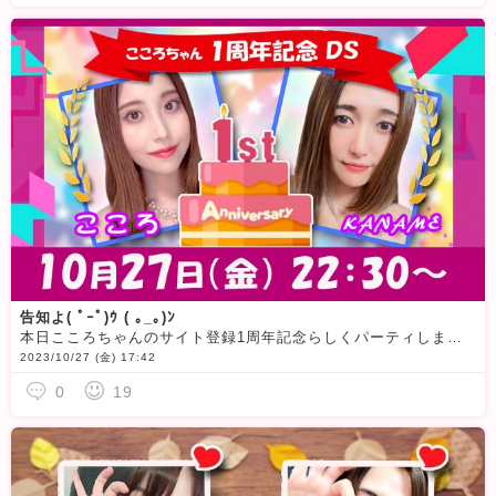
告知よ( ﾟｰﾟ)ｳ ( ｡_｡)ﾝ
本日こころちゃんのサイト登録1周年記念らしくパーティしま〜すヽ(｡ゝω・｡)ﾉ深夜が出没多いみたいです(???????
2023/10/27 (金) 17:42
0
19