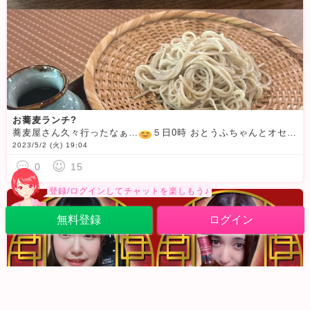
お蕎麦ランチ?
蕎麦屋さん久々行ったなぁ…
５日0時 おとうふちゃんとオセロなDS?５日22時 無料開放〜６日0時 ゆきんこちゃんとチャイナなDS?６日22時30分 しょたちゃんと武勇伝聞いちゃうぞDS?それぞれ全部
2023/5/2 (火) 19:04
0
15
登録/ログインしてチャットを楽しもう♪
無料登録
ログイン