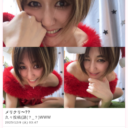
メリクリ〜??
久々投稿(謎(？_？)WWW
2025/12/9 (火) 03:47