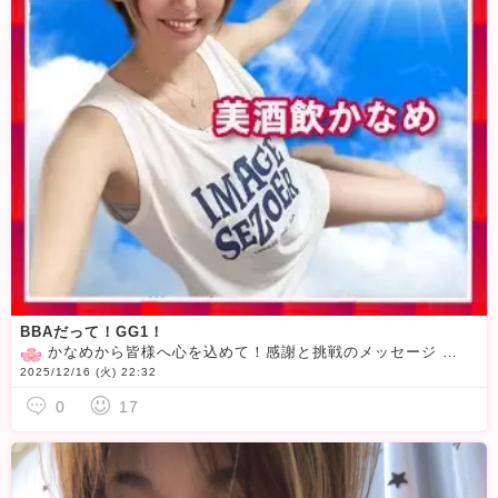
BBAだって！GG1！
かなめから皆様へ心を込めて！感謝と挑戦のメッセージ
いつ
2025/12/16 (火) 22:32
0
17