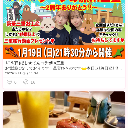
1/19(日)ほし★てんコラボin三重
お世話になっております！星宮ゆきのです
本日1/19(日)21:30~てんちゃんとコラボ企画「ダーツの旅in三重〜2周年ありがとう！！〜」をします
2025/1/19 (日) 11:54
0
16