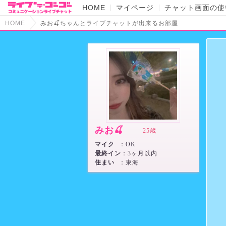
HOME
マイページ
チャット画面の使
HOME
みお🍒ちゃんとライブチャットが出来るお部屋
みお🍒
25歳
マイク
：OK
最終イン
：3ヶ月以内
住まい
：東海