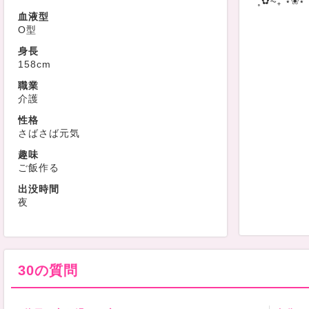
⁺˳✿⏦۠₊˙⋆❀⋆˙
血液型
O型
身長
158cm
職業
介護
性格
さばさば元気
趣味
ご飯作る
出没時間
夜
30の質問