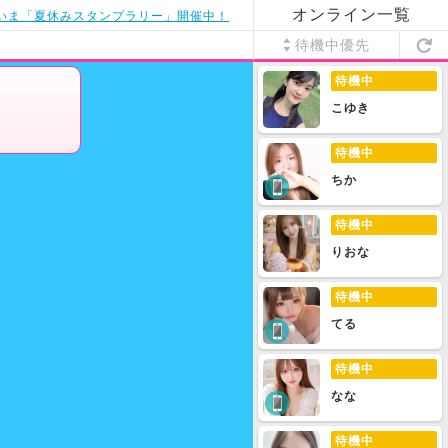
オンライン一覧
いま「夏休みスタンプラリー」開催中！
待機中優先
待機中
こゆき
待機中
ちか
待機中
りおな
待機中
てる
待機中
なな
待機中