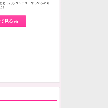
ブログやってみようと思ったらコンテストやってるの知って私の1番好きな
のパジャマで
是
:18
て見る
(4)