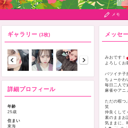
メモ
ギャラリー
メッセ
(3枚)
みおです！
よろしくお
バツイチ子
ちょーかわ
毎日二人で
詳細プロフィール
麻雀やアニ
ただの暇つ
年齢
笑
25歳
仲良くして
素のままお
住まい
気ままに、
東海