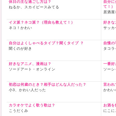
休日の主な過ごし方は？
自分に
て！）
ねるか、スカイピースみてる
居酒屋
イヌ派？ネコ派？（理由も教えて！）
好きな
ネコ！かわい
サッカ
自分はよくしゃべるタイプ？聞くタイプ ？
自慢の
聞くのが好き
タコラ
好きなアニメ、漫画は？
一番好
ソードアート・オンライン
ソーシ
初恋は何歳のとき？相手はどんな人だった？
言われ
小3、かわい人だった
かわい
カラオケでよく歌う歌は？
お酒を
こうだくみ
にこに