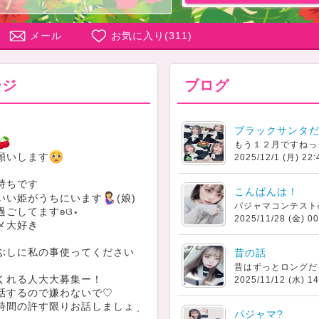
メール
お気に入り(
311
)
ージ
ブログ
ブラックサンタだ
願いします
2025/12/1 (月) 22:
持ちです
こんばんは！
いい姫がうちにいます
(娘)
過ごしてますʚଓ⋆
2025/11/28 (金) 00
メ大好き
ぶしに私の事使ってください
昔の話
くれる人大大募集ー！
2025/11/12 (水) 14
話するので嫌わないで♡
時間の許す限りお話しましょܸ
パジャマ?