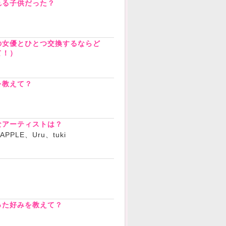
れる子供だった？
の女優とひとつ交換するならど
て！）
を教えて？
う
なアーティストは？
 APPLE、Uru、tuki
？
った好みを教えて？