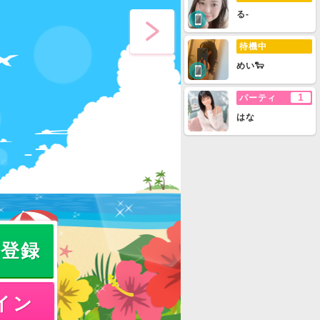
る-
待機中
めい🐑
1
パーティ
はな
員登録
イン