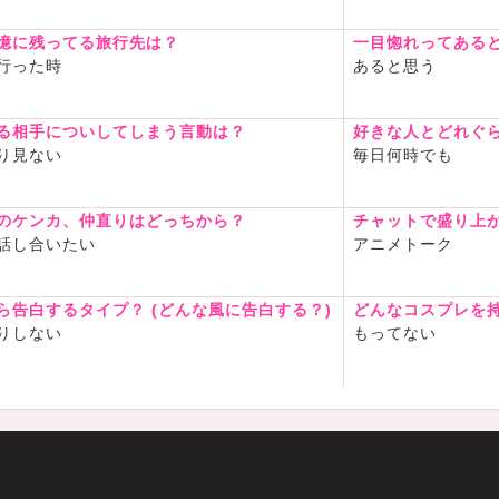
憶に残ってる旅行先は？
一目惚れってある
行った時
あると思う
る相手についしてしまう言動は？
好きな人とどれぐ
り見ない
毎日何時でも
のケンカ、仲直りはどっちから？
チャットで盛り上
話し合いたい
アニメトーク
ら告白するタイプ？ (どんな風に告白する？)
どんなコスプレを
りしない
もってない