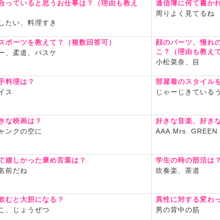
合っていると思うお仕事は？（理由も教え
通信簿に何て書か
周りよく見てるね
したい、料理すき
スポーツを教えて？（複数回答可）
顔のパーツ、憧れ
こ？（理由も教え
ー、柔道、バスケ
小松菜奈、目
手料理は？
部屋着のスタイル
イス
じゃーじきている
きな映画は？
好きな音楽、好き
ャンクの空に
AAA.Mrs. GREEN
て嬉しかった褒め言葉は？
学生の時の部活は
名前だね
吹奏楽、茶道
飲むと大胆になる？
異性に対する変わ
こ、じょうぜつ
男の背中の筋