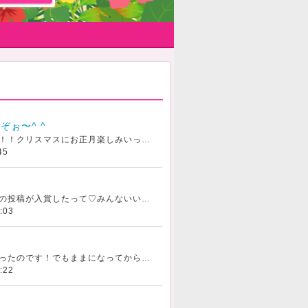
ぞぉ〜^ ^
もう１２月ですねっ！！クリスマスにお正月楽しみいっぱいっ悪い子なのでブラックサンタです笑みんなはサンタさんに何お願いする？大人のわたしにもサンタさんってきますかね？、、、へへへみんなのいいねはわたしの
45
パジャマコンテストの投稿が入賞したって♡みんないいねありがとーう！！嬉しい
:03
昔はずっとロングだったのです！でもままになってからすぐ洗ってすぐ乾くショート、、、ロング恋しいよォ♡もうちょい娘が大きくなるまでおわずけかなっ
:22