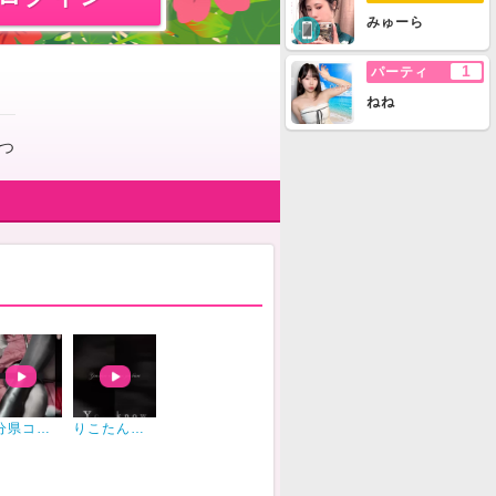
みゅーら
1
パーティ
ねね
つ
大分県コンビ第４弾
りこたん作ってくれた(´;ω;｀)