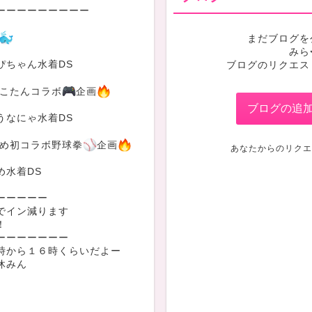
ーーーーーーーーー
まだブログを
みら
ぴちゃん水着DS
ブログのリクエス
こたんコラボ
企画
ブログの追
うなにゃ水着DS
め初コラボ野球拳
企画
あなたからのリクエ
め水着DS
ーーーーー
でイン減ります
！
ーーーーーーー
時から１６時くらいだよー
休みん