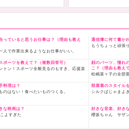
合っていると思うお仕事は？（理由も教え
通信簿に何て書か
もうちょっと頑張
一人で作業出来るようなお仕事がいい。
スポーツを教えて？（複数回答可）
顔のパーツ、憧れ
こ？（理由も教え
ントン！スポーツ全般見るのもすき、応援楽
松嶋菜々子の全部
手料理は？
部屋着のスタイル
ものはない！食べたいものつくる。
シルクぱじゃまよ
きな映画は？
好きな音楽、好き
っこよすぎた
櫻坂ちゃん サ