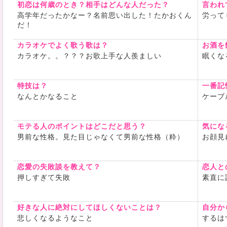
初恋は何歳のとき？相手はどんな人だった？
言われ
高学年だったかなー？名前思い出した！たかおくん
労って
だ！
カラオケでよく歌う歌は？
お酒を
カラオケ。。？？？お歌上手な人羨ましい
眠くな
特技は？
一番記
なんとかなること
ケーブ
モテる人のポイントはどこだと思う？
気にな
男前な性格。見た目じゃなくて男前な性格（粋）
お顔見
恋愛の失敗談を教えて？
恋人と
押しすぎて失敗
素直に
好きな人に絶対にしてほしくないことは？
自分か
悲しくなるようなこと
するは