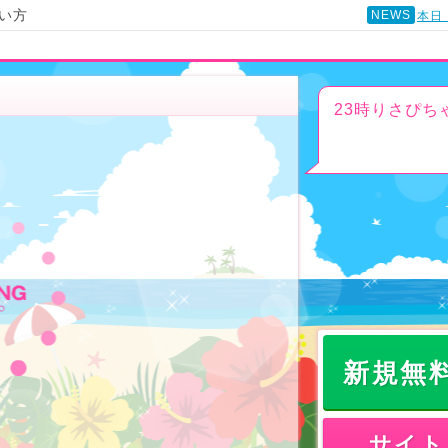
い方
NEWS
本日
23時りさぴちゃ
新規無
サイト