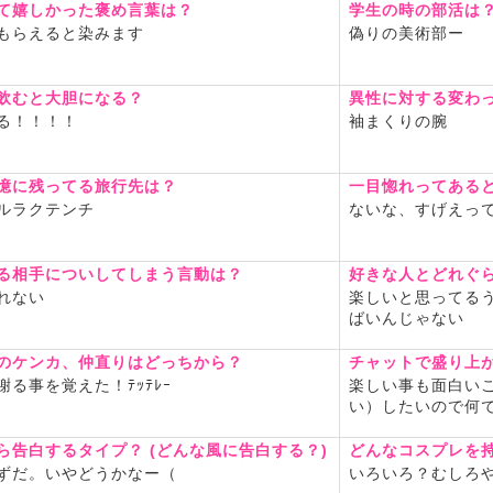
て嬉しかった褒め言葉は？
学生の時の部活は
もらえると染みます
偽りの美術部ー
飲むと大胆になる？
異性に対する変わ
る！！！！
袖まくりの腕
憶に残ってる旅行先は？
一目惚れってある
ルラクテンチ
ないな、すげえっ
る相手についしてしまう言動は？
好きな人とどれぐ
れない
楽しいと思ってる
ばいんじゃない
のケンカ、仲直りはどっちから？
チャットで盛り上
謝る事を覚えた！ﾃｯﾃﾚｰ
楽しい事も面白い
い）したいので何
ら告白するタイプ？ (どんな風に告白する？)
どんなコスプレを
ずだ。いやどうかなー（
いろいろ？むしろ