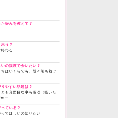
？
った好みを教えて？
と思う？
で終わる
らいの頻度で会いたい？
うちはいくらでも。段々落ち着け
がりやすい話題は？
ことも真面目な事も吸収（吸いた
でmー
持っている？
やってほしいの知りたい