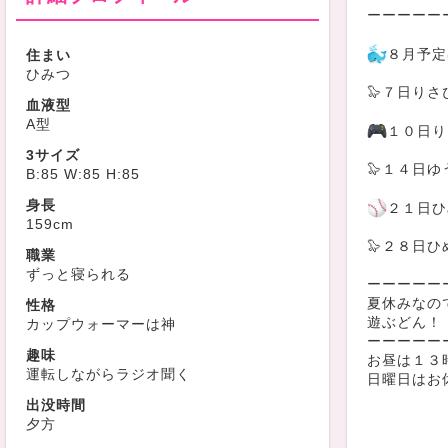
ーーーーー
８月予定
住まい
ひみつ
🦭７日りさ
血液型
A型
１０日り
3サイズ
🦭１４日ゆ
B:85 W:85 H:85
身長
２１日ひ
159cm
🦭２８日ひ
職業
ずっと寝られる
ーーーーー
夏休みなの
性格
遊ぶどん！
カップウォーマーは神
ーーーーー
趣味
お昼は１３
運転しながらラジオ聞く
日曜日はお
出没時間
夕方