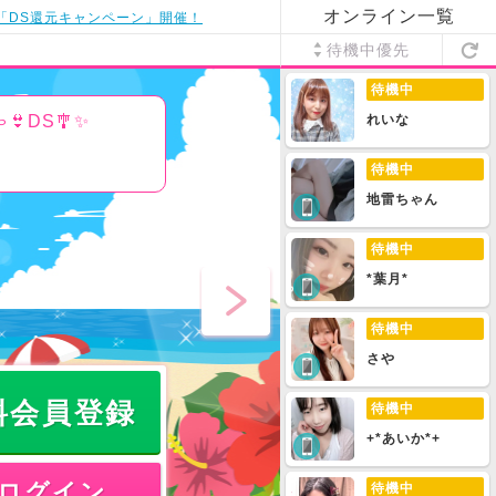
オンライン一覧
「DS還元キャンペーン」開催！
待機中優先
待機中
👙DS🎐✨
れいな
待機中
地雷ちゃん
待機中
*葉月*
待機中
さや
料会員登録
待機中
+*あいか*+
ログイン
待機中