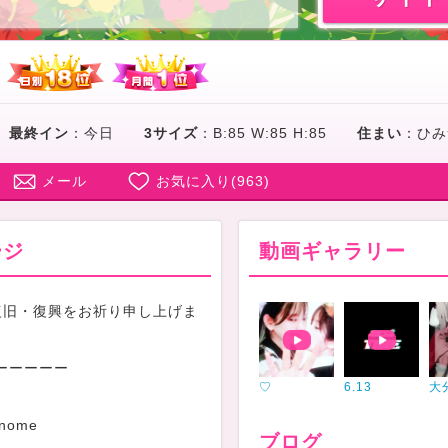
最終イン
：
今日
3サイズ
：
B:85 W:85 H:85
住まい
：
ひみ
メール
お気に入り(
963
)
ージ
動画ギャラリー
復旧・復興をお祈り申し上げま
ーーーーー
♡
6.13
ト
anome
ブログ