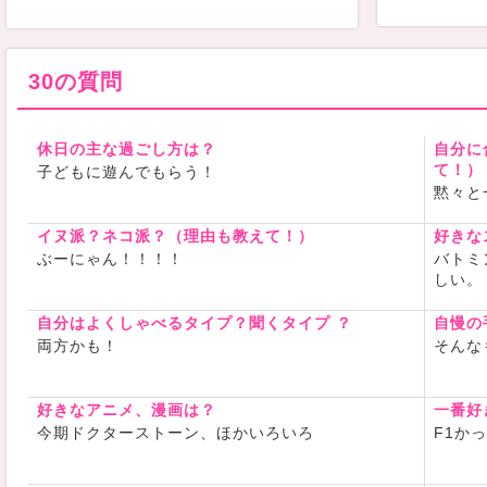
30の質問
休日の主な過ごし方は？
自分に
て！）
子どもに遊んでもらう！
黙々と
イヌ派？ネコ派？（理由も教えて！）
好きな
ぶーにゃん！！！！
バトミ
しい。
自分はよくしゃべるタイプ？聞くタイプ ？
自慢の
両方かも！
そんな
好きなアニメ、漫画は？
一番好
今期ドクターストーン、ほかいろいろ
F1か