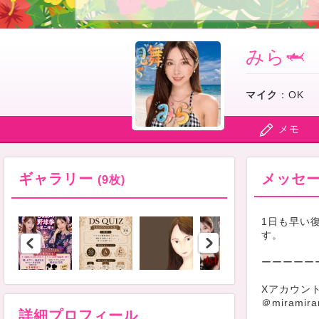
みら🦈
マイク
：
OK
メモ
ギャラリー
メッセ
(9枚)
1日も早い
す。
ーーーーー
Xアカウン
＠miramir
詳細プロフィール