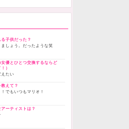
れる子供だった？
りましょう。だったような笑
の女優とひとつ交換するならど
て！）
変えたい
を教えて？
き！でもいつもマリオ！
なアーティストは？
ザン