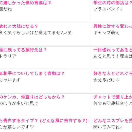
て嬉しかった褒め言葉は？
学生の時の部活は
麗だね
ブラスバンド♪
飲むと大胆になる？
異性に対する変わ
良く笑うらしいけど覚えてません♪笑
ギャップ萌え
憶に残ってる旅行先は？
一目惚れってある
トラリア
あると思う！理由
る相手についしてしまう言動は？
好きな人とどれぐ
ちゃいます
会えるだけ♡
のケンカ、仲直りはどっちから？
チャットで盛り上
のほうが多いと思う
何でも♡趣味合うと
ら告白するタイプ？ (どんな風に告白する？)
どんなコスプレを
らが嬉しいです♡
聞いてみてね♪