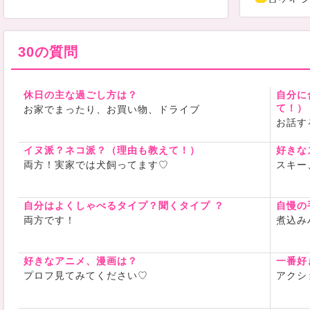
ログイン
当面夜は2
ていただい
夜までいる
30の質問
お約束のご
気軽にお待
週末は月に
休日の主な過ごし方は？
自分に
をさせてい
て！）
お家でまったり、お買い物、ドライブ
お話す
X（エック
フォローお
イヌ派？ネコ派？（理由も教えて！）
好きな
https://twi
両方！実家では犬飼ってます♡
スキー
素敵なお時
みにお待ち
自分はよくしゃべるタイプ？聞くタイプ ？
自慢の
両方です！
煮込み
好きなアニメ、漫画は？
一番好
プロフ見てみてください♡
アクシ