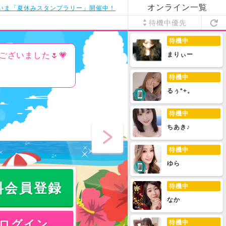
オンライン一覧
いま「夏休みスタンプラリー」開催中！
待機中優先
待機中
ございました🌷💗
まりぃー
待機中
るぅ*+。
待機中
ちあき♪
待機中
ゆら
料会員登録
待機中
なか
ログイン
待機中