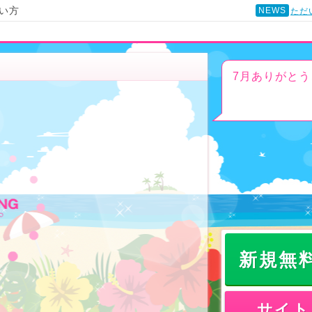
い方
NEWS
ただ
7月ありがとう
新規無
サイト