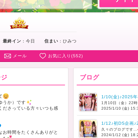
＊
最終イン
：
今日
住まい
：
ひみつ
メール
お気に入り(
552
)
ージ
ブログ
て
1/10(金)♪202
ゆうか）です
1月10日（金）22時
くださっている方々いつも感
2025/1/10 (金) 15:
1/12♪初DS企画
久々のブログです…
なお時間をたくさんありがと
2024/1/12 (金) 18: