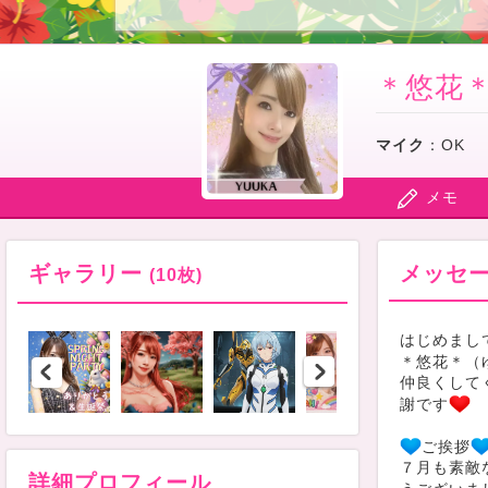
＊悠花
マイク
：
OK
メモ
ギャラリー
メッセ
(10枚)
はじめまし
＊悠花＊（
仲良くして
謝です
ご挨拶
７月も素敵
詳細プロフィール