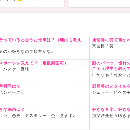
について
3時すぎ〜23時半頃で終了させ
ています
稀に元気な時は深
こともあります
希望やお誘い、メールやDMお
ちしていますね
3回ほどのペースでパーティー
合っていると思うお仕事は？（理由も教え
通信簿に何て書か
ただいています
真面目？笑
るのが好きなので接客かな♪
ス）
待ちしてます
スポーツを教えて？（複数回答可）
顔のパーツ、憧れ
tter.com/yuukayu55
こ？（理由も教え
、バスケ、野球
目かなぁ？可愛い
間を一緒に過ごせるのを楽し
しています〜
手料理は？
部屋着のスタイル
ハンバーグ♡
ジェラートピケのモ
きな映画は？
好きな音楽、好き
ョン、恋愛、ミステリー、色々見ます♪
邦楽洋楽色々聴きま