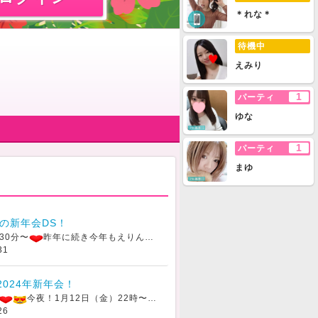
＊れな＊
待機中
えみり
1
パーティ
ゆな
1
パーティ
まゆ
5年の新年会DS！
30分〜
昨年に続き今年もえりんぎちゃんと
新年会企画DSを開催させ
31
♪2024年新年会！
今夜！1月12日（金）22時〜
普段より仲良くさせてもらってい
26