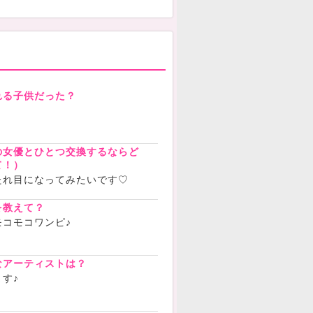
れる子供だった？
の女優とひとつ交換するならど
て！）
たれ目になってみたいです♡
を教えて？
コモコワンピ♪
なアーティストは？
す♪