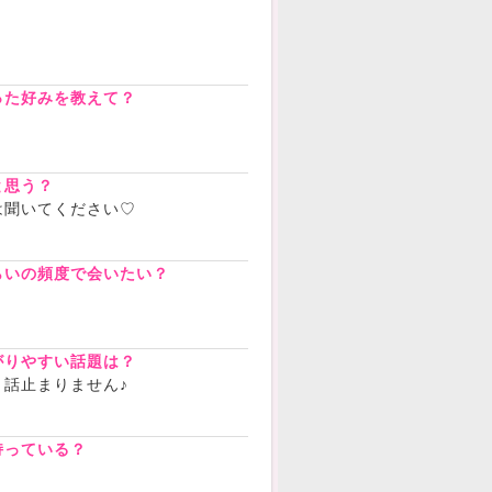
？
った好みを教えて？
と思う？
は聞いてください♡
らいの頻度で会いたい？
がりやすい話題は？
話止まりません♪
持っている？