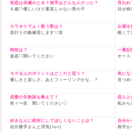
初恋は何歳のとき？相手はどんな人だった？
言われ
６歳♡優しいけど素直じゃない男の子
目が綺
カラオケでよく歌う歌は？
お酒を
流行りの曲練習します♡笑
眠くて
特技は？
一番記
楽器♡聞いてください
オース
モテる人のポイントはどこだと思う？
気にな
優しさと楽しさ、あとフィーリングかな…？
見つめ
恋愛の失敗談を教えて？
恋人と
色々〜笑 聞いてください♡
私から
好きな人に絶対にしてほしくないことは？
自分か
自分勝手さんと浮気(+o+)
相手か