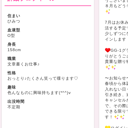
うございま
８月もどう
住まい
ひみつ
7月はお休
活する予定
血液型
少しずつに
O型
インします
身長
158cm
GG-1
りがとうご
職業
貴重な贈り
文章書くお仕事♪
性格
〜お知らせ
おっとり♪たくさん笑って喋ります♡
春頃から体
趣味
入れない日
色んなものに興味持ちます(*^^)v
引き続き、
キャンセル
出没時間
で、その際
不定期
できる限り
す！