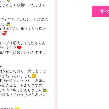
した
ぞよろしくお願いいたします
すべ
みの多い月でしたが、８月は復
です
なりますが、先月よりもログ
！
グランプリ応援してくださりあ
ざいました
物が本当に嬉しかったです…
〜
調を崩しており、思うように
々が続いていました
連絡が遅くなったり、急遽の
が起きることもありますの
は本当に申し訳ありません
で頑張っていきたいと思いま