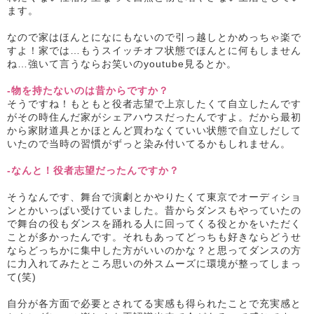
ます。
なので家はほんとになにもないので引っ越しとかめっちゃ楽で
すよ！家では…もうスイッチオフ状態でほんとに何もしません
ね…強いて言うならお笑いのyoutube見るとか。
-物を持たないのは昔からですか？
そうですね！もともと役者志望で上京したくて自立したんです
がその時住んだ家がシェアハウスだったんですよ。だから最初
から家財道具とかほとんど買わなくていい状態で自立しだして
いたので当時の習慣がずっと染み付いてるかもしれません。
-なんと！役者志望だったんですか？
そうなんです、舞台で演劇とかやりたくて東京でオーディショ
ンとかいっぱい受けていました。昔からダンスもやっていたの
で舞台の役もダンスを踊れる人に回ってくる役とかをいただく
ことが多かったんです。それもあってどっちも好きならどうせ
ならどっちかに集中した方がいいのかな？と思ってダンスの方
に力入れてみたところ思いの外スムーズに環境が整ってしまっ
て(笑)
自分が各方面で必要とされてる実感も得られたことで充実感と