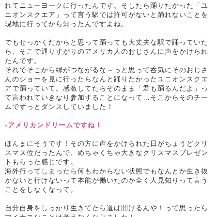
れてニューヨークに行ったんです。そしたら踊りたかった「ユ
ニオンスクエア」って言う駅では許可がないと踊れないことを
現地に行ってから知ったんですよね。
でもせっかくだからと思って踊っても大丈夫な駅で踊っていた
ら、そこで通りすがりのアメリカ人のおじさんに声をかけられ
たんです。
それでそこから縁がつながるな～っと思って呑気にそのおじさ
んのショーを見に行ったらなんと踊りたかったユニオンスクエ
アで踊っていて。感激してたらそのまま「君も踊るんだよ」っ
て言われていきなり参加することになって…そこからそのチー
ムでずっとダンスしていました！
-アメリカンドリームですね！
ほんまにそうです！その方に声をかけられた日がちょうどクリ
スマス位だったんで、めちゃくちゃ大きなクリスマスプレゼン
トもらった感じです。
海外行ってしまったら何もわからない状態でもなんとか生き抜
かないと行けないって本能が働いたのか全く人見知りって言う
ことをしなくなって。
自分自身をしっかり生きてたら道は開けるんや！って思ったら
マイナスなことは考えなくなりました！