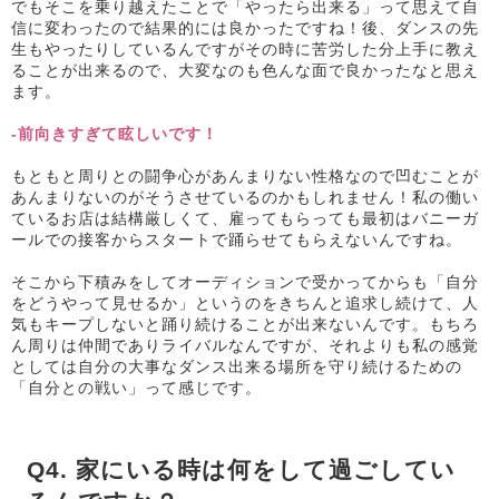
でもそこを乗り越えたことで「やったら出来る」って思えて自
信に変わったので結果的には良かったですね！後、ダンスの先
生もやったりしているんですがその時に苦労した分上手に教え
ることが出来るので、大変なのも色んな面で良かったなと思え
ます。
-前向きすぎて眩しいです！
もともと周りとの闘争心があんまりない性格なので凹むことが
あんまりないのがそうさせているのかもしれません！私の働い
ているお店は結構厳しくて、雇ってもらっても最初はバニーガ
ールでの接客からスタートで踊らせてもらえないんですね。
そこから下積みをしてオーディションで受かってからも「自分
をどうやって見せるか」というのをきちんと追求し続けて、人
気もキープしないと踊り続けることが出来ないんです。もちろ
ん周りは仲間でありライバルなんですが、それよりも私の感覚
としては自分の大事なダンス出来る場所を守り続けるための
「自分との戦い」って感じです。
Q4. 家にいる時は何をして過ごしてい