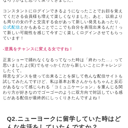
なろうかなと思って戻ってきました。
コンスタントにログインできるようになったことでお顔を覚え
てくださる会員様も増えて楽しくなりました。あと、以前より
も周りの女の子と交流する会があって新しい発見もあったり、
公式配信
とかもあることでここでも自分を表現出来るんだ！っ
て新しい可能性を感じて今すごく楽しくログインさせてもらっ
ています！
-逆風をチャンスに変える女ですね！
正直ショーで踊れなくなるってなった時は「終わった…」って
思いましたよ(笑)でもせっかくだから新しいことにチャレンジ
したくて。
得意なダンスを使って出来ることを探して色んな配信サイトも
試してみたんですけど、私は基本お客さんからもちゃんと反応
があるなって感じられる「コミュニケーション」を重んじる関
わり方が好きなのでゴーゴーのように双方向で対話している感
じがある配信が最終的にしっくりきたんですよね！
Q2.ニューヨークに留学していた時はど
んな生活をしていたんですか？