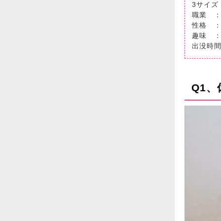
3サイズ 
職業 
性格 
趣味 ：
出没時
Q1