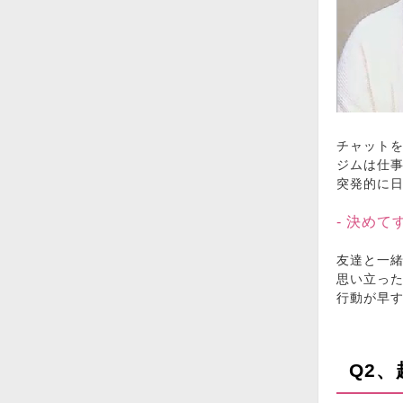
チャット
ジムは仕
突発的に
- 決め
友達と一
思い立っ
行動が早
Q2