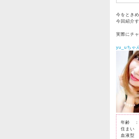
今をときめ
今回紹介す
実際にチ
yu_uち
年齢 ：
住まい
血液型 