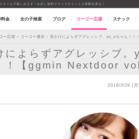
アルタイムで楽しめます！お試し無料でライブチャットが体験出来る！
/料金
女の子検索
ブログ
ゴーゴー広場
スナック
ゴー広場
ゴーゴー通信
見かけによらずアグレッシブ。yu_uちゃん！！！【ggmi
>
>
けによらずアグレッシブ。y
！【ggmin Nextdoor vo
2018/3/26 (月