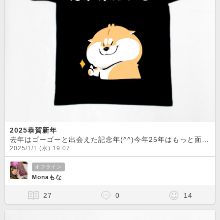
2025恭賀新年
去年はゴーゴーと出会えた記念年(^^)今年25年はもっと面白くなるだろうな！((o(´∀｀)o))ﾜｸﾜｸ
2025/1/1 (水) 19:07
オフライン
Monaもな
27
0
14