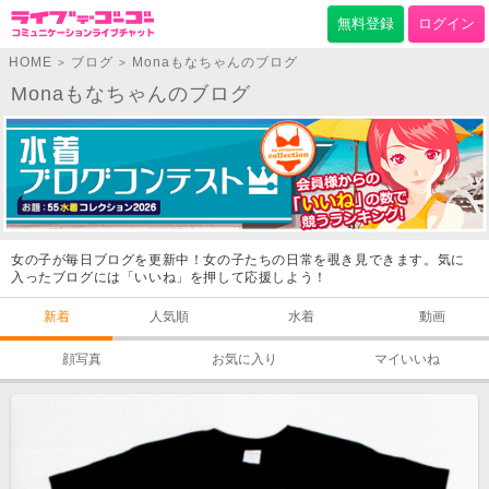
無料登録
ログイン
HOME
ブログ
Monaもなちゃんのブログ
>
>
Monaもなちゃんのブログ
女の子が毎日ブログを更新中！女の子たちの日常を覗き見できます。気に
入ったブログには「いいね」を押して応援しよう！
新着
人気順
水着
動画
顔写真
お気に入り
マイいいね