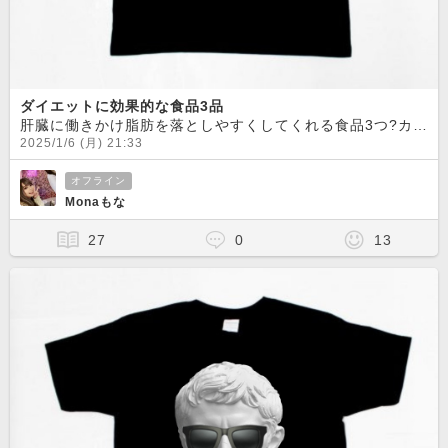
ダイエットに効果的な食品3品
肝臓に働きかけ脂肪を落としやすくしてくれる食品3つ?カカオ含有量70%以上のチョコレート1日3回食前に5gたべる?アスパラガス脂肪燃焼を助けてくれる食物繊維やポリフェノールを含む?コーヒー食欲が低下し
2025/1/6 (月) 21:33
オフライン
Monaもな
27
0
13