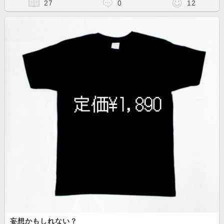
27
0
12
妄想かもしれない？