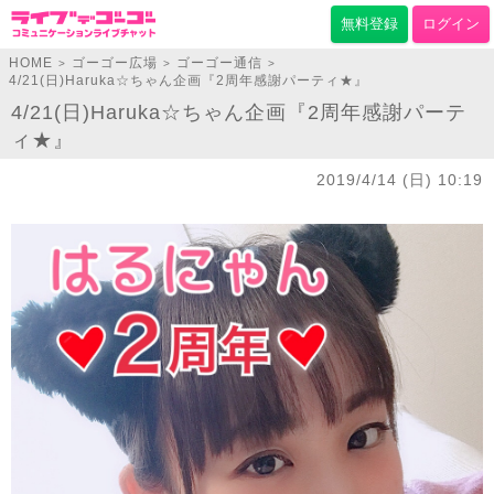
無料登録
ログイン
HOME
ゴーゴー広場
ゴーゴー通信
>
>
>
4/21(日)Haruka☆ちゃん企画『2周年感謝パーティ★』
4/21(日)Haruka☆ちゃん企画『2周年感謝パーテ
ィ★』
2019/4/14 (日) 10:19