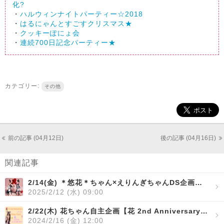
化?
・
ハルウィンナイトパーティー☆2018
・
はるにゃんとすごすクリスマス★
・
クッキーぽにょ会
・
連続700日記念パーティー★
カテゴリー:
その他
前の記事 (04月12日)
後の記事 (04月16日)
関連記事
2/14(金) ＊悠花＊ちゃん×えりんぎちゃんDS企画【ゆうえりValentine・Night♡】開催！
2025/2/12 (水) 09:00
2/22(木) 花ちゃん自主企画【花 2nd Anniversary 2023-2024 "Honey Story"】開催！
2024/2/16 (金) 12:00