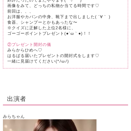
好評だったのでまたやります(*´▽｀*)
画像をみて、どっちの私物か当てる時間です♡
前回は、、、
お洋服やカバンの中身、靴下まで出しました( ´∀｀ )
食器、シャンプーとかもあったな〜
※クイズに正解した上位2名様に、
ゴーゴーポイントプレゼント(●´ω｀●)！！
②プレゼント開封の儀
みらからひめへ♡
はるばる届いたプレゼントの開封式をします♡
一緒に見届けてください(*ﾉωﾉ)
出演者
みらちゃん