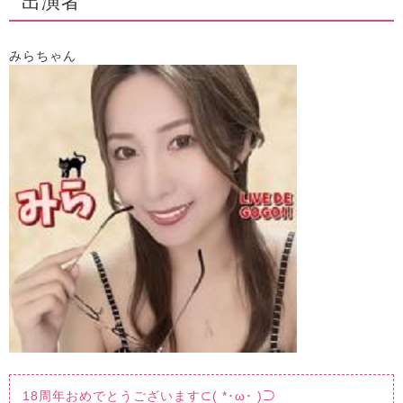
出演者
みらちゃん
18周年おめでとうございます⊂( *･ω･ )⊃