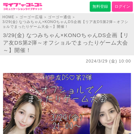
無料登録
ログイン
HOME
ゴーゴー広場
ゴーゴー通信
>
>
>
3/29(金) なつみちゃん×KONOちゃんDS企画【リア友DS第2弾～オフシ
ョルでまったりゲーム大会～】開催！
3/29(金) なつみちゃん×KONOちゃんDS企画【リ
ア友DS第2弾～オフショルでまったりゲーム大会
～】開催！
2024/3/29 (金) 10:00