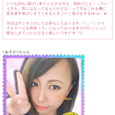
いつもDSに遊びに来てくださる方も、初めてだよ！ってい
う方も、気にはなってるんだけどな！って方もこれを機に
是非是非遊びにきてくれるとすごーく喜びまする(●´ω｀●)
当日はサンタコスにてお待ちしております（＾_＾）クイ
ズもゲームも簡単（？）になっておりますのでひょこっと
覗きにきていただけると嬉しいです(*´∀｀*)
+あすか+ちゃん