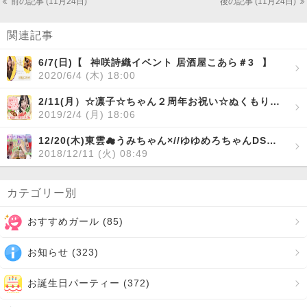
前の記事 (11月24日)
後の記事 (11月24日)
関連記事
6/7(日)【⠀神咲詩織イベント 居酒屋こあら＃3⠀】
2020/6/4 (木) 18:00
2/11(月）☆凛子☆ちゃん２周年お祝い☆ぬくもり闇鍋パーティ！
2019/2/4 (月) 18:06
12/20(木)東雲☁うみちゃん×//ゆゆめろちゃんDS企画『クリスマス前夜祭！うみゆゆコスプレパーリィDS！』！
2018/12/11 (火) 08:49
カテゴリー別
おすすめガール (
85
)
お知らせ (
323
)
お誕生日パーティー (
372
)