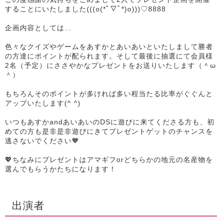
することにいたしました(((o(*ﾟ▽ﾟ*)o)))♡8888
企画内容としては…
色々なクイズやゲームをあすかとあいあいといたしまして勝者
の方達にポイントが配られます。そして最後に抽選にて会員様
2名（予定）にささやかなプレゼントをお送りいたします（＾ω
＾）
もちろんそのポイントが多ければ多い程当たる比率がぐぐんと
アップいたします(^ ^)
いつもあすかandあいあいのDSに遊びに来てくださる方も、初
めての方も是非是非遊びにきてプレゼントゲットのチャンスを
逃さないでください🧡
💖ちなみにプレゼントはアマギフorどちらかの地元の名産物を
選んでもらうかたちになります！
出演者