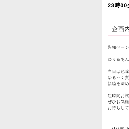
23時0
企画
告知ページ
ゆり＆あん
当日は色
ゆる～く
親睦を深
短時間お
ぜひお気軽
お待ちし