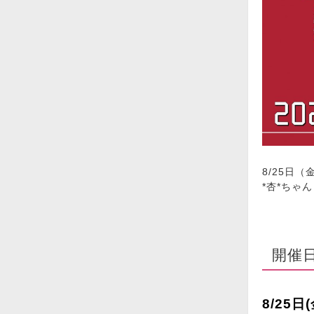
8/25日（
*杏*ちゃ
開催
8/25日(