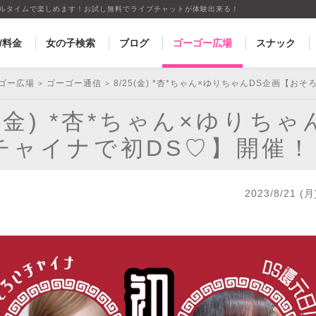
アルタイムで楽しめます！お試し無料でライブチャットが体験出来る！
/料金
女の子検索
ブログ
ゴーゴー広場
スナック
ゴー広場
ゴーゴー通信
8/25(金) *杏*ちゃん×ゆりちゃんDS企画【
>
>
5(金) *杏*ちゃん×ゆりち
チャイナで初DS♡】開催！
2023/8/21 (月