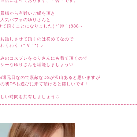
お世話になっております、＊杏＊です。
会員様から有難いご縁を頂き
大人気パフォのゆりさんと
せて頂くことになりました( *´艸｀)888～
とお話しさせて頂くのは初めてなので
わくわく（*´∀｀*）♪
好みのコスプレをゆりさんにも着て頂くので
クシーなゆりさんを堪能しましょう♡
S還元日なので素敵なDSが沢山あると思いますが
の初DSも遊びに来て頂けると嬉しいです！
楽しい時間を共有しましょう♡
ん