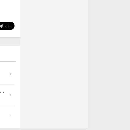
4/23(土)ゆきんこちゃん×てん♡ちゃん×＊杏＊ちゃんDS企画「ご当地グルメリレーDS ～みんなでワイワイ食べ飲み親睦会～」開催！