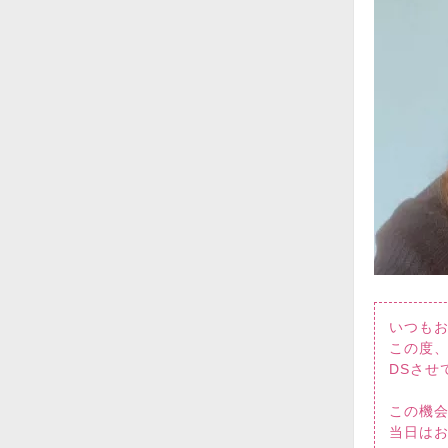
いつも
この度
DSさせ
この機
当日は