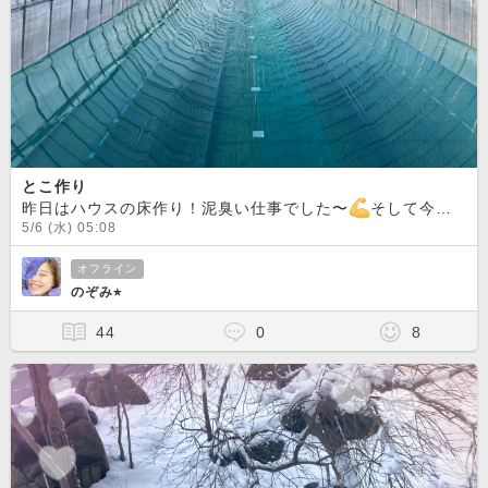
とこ作り
昨日はハウスの床作り！泥臭い仕事でした〜
そして今日はメロン苗
5/6 (水) 05:08
オフライン
のぞみ⭐︎
44
0
8