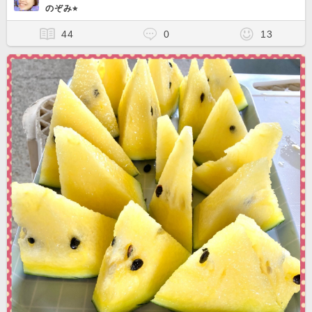
のぞみ⭐︎
44
0
13