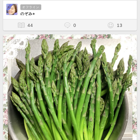
オフライン
のぞみ⭐︎
44
0
13