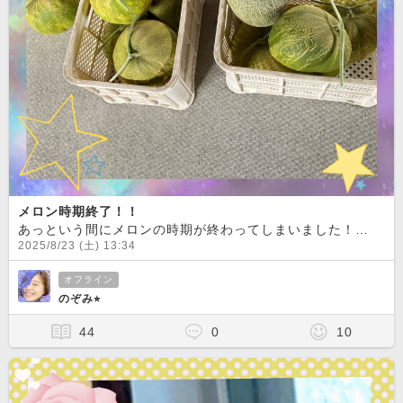
メロン時期終了！！
あっという間にメロンの時期が終わってしまいました！
後は
2025/8/23 (土) 13:34
オフライン
のぞみ⭐︎
44
0
10