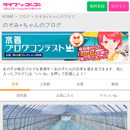
無料登録
ログイン
HOME
ブログ
のぞみ⭐︎ちゃんのブログ
>
>
のぞみ⭐︎ちゃんのブログ
女の子が毎日ブログを更新中！女の子たちの日常を覗き見できます。気に
入ったブログには「いいね」を押して応援しよう！
新着
人気順
水着
動画
顔写真
お気に入り
マイいいね