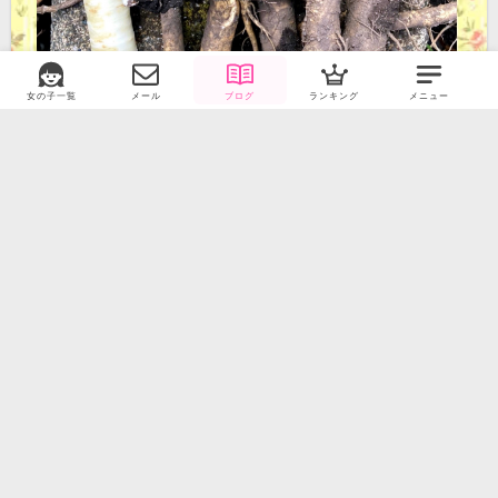
女の子一覧
メール
ブログ
ランキング
メニュー
わさび
今日はわさびを掘り起こして移動させました
ちゃんと掘っても根が深くてボキッと折れてしまいました！移動したけど折れた根っこはそのままだからまた何年か後に生えるかも
2025/4/7 (月) 15:26
オフライン
のぞみ⭐︎
44
0
14