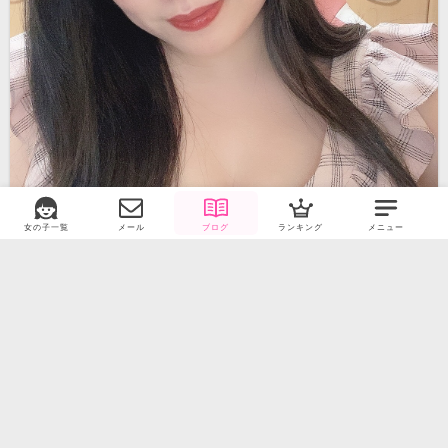
女の子一覧
メール
ブログ
ランキング
メニュー
キャバドレス見れた人ラッキーでしたね！
普段コスプレイベントはタイミング合わんくてでれんことがほとんどやけど数日前のコスプレイベの時ゴーゴーでは初めて夜職してたときのミニドレス着ました
2023/3/30 (木) 00:01
オフライン
のぞみ
27
0
39