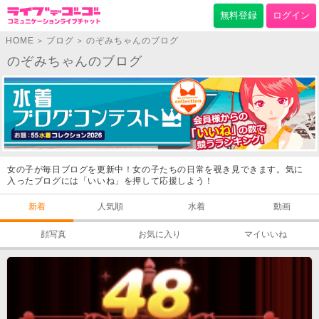
無料登録
ログイン
HOME
ブログ
のぞみちゃんのブログ
>
>
のぞみちゃんのブログ
女の子が毎日ブログを更新中！女の子たちの日常を覗き見できます。気に
入ったブログには「いいね」を押して応援しよう！
新着
人気順
水着
動画
顔写真
お気に入り
マイいいね