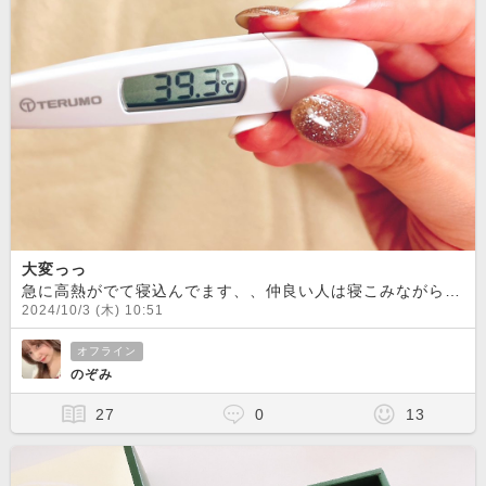
大変っっ
急に高熱がでて寝込んでます、、仲良い人は寝こみながらもチャット繋いでくれて優しいほんと感謝してます、、
2024/10/3 (木) 10:51
オフライン
のぞみ
27
0
13