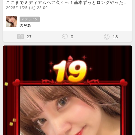
ここまでミディアムヘア久々っ！基本ずっとロングやったから髪も傷んでたしたまには切らないとね
2025/11/25 (火) 23:09
オフライン
のぞみ
27
0
18