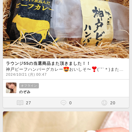
ラウンジ55の当選商品また頂きました！！
神戸ビーフハンバーグカレー
おいしそ〜
(´˘`＊)また一緒に当たった会員さんと一緒に食べチャットしますたのしみっ
2024/10/21 (月) 00:47
オフライン
のぞみ
27
0
20