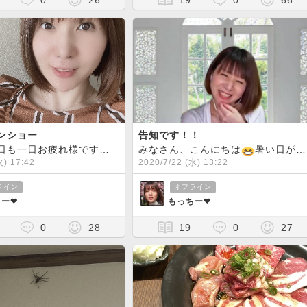
0
26
19
0
66
ンショー
告知です！！
皆さん、今日も一日お疲れ様です
厳しい暑さが続いてますが、体調いかが
みなさん、こんにちは
暑い日が続きますが、体調いかがですか？？
火) 17:42
2020/7/22 (水) 13:22
ライン
オフライン
ー❤︎
もっちー❤︎
0
28
19
0
27