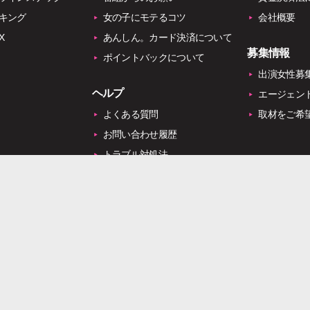
キング
女の子にモテるコツ
会社概要
X
あんしん。カード決済について
募集情報
ポイントバックについて
出演女性募
ヘルプ
エージェン
よくある質問
取材をご希
お問い合わせ履歴
トラブル対処法
カメラ・マイクテスト
お問い合わせ
の子とライブチャットやメールでコミュニケーションを楽しむサービスがライブでゴーゴ
最安の価格でお楽しみいただけます。 パソコンはもちろん、スマートフォン、タブレットにも対応
のアプリをダウンロードしてお楽しみください。 ライブでゴーゴーに出演しているのは素
おり、好きな時に好きなだけお話することができます。 出演している女の子と仲良くな
 プライベートな情報がわかる「ブログ機能」等をご用意しております。 新規入会特典と