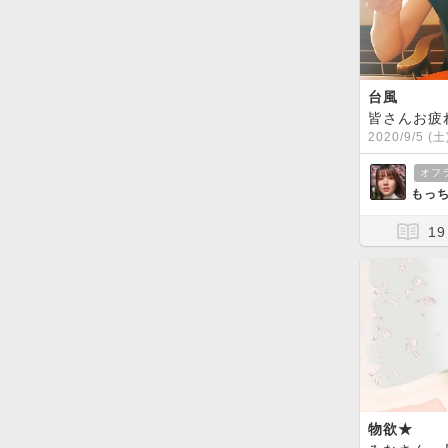
台風
2020/9/5 (土
オフ
もっち
19
物欲★