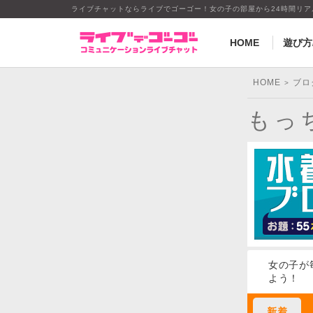
ライブチャットならライブでゴーゴー！女の子の部屋から24時間リ
HOME
遊び方
HOME
ブロ
>
もっ
女の子が
よう！
新着