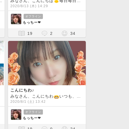
コスメポーチを購入しに行ったときに、暇つぶしに時計の試着をし
を避けるつつ、朝一からお出かけしてきました
みなさん、こんにちは
毎日毎日暑いですね
そして、家電屋さ
熱中症に、
2020/8/13 (木) 14:29
オフライン
もっちー❤︎
19
2
34
こんにちわ♪
日、わたしは、美容室へ行って髪の毛をショートっぽくしてきまし
目に留めていただきありがとうございます
みなさん、こんにちわ
いつも、ブログを読んでいただきありがとうございます
またまたブロコン始
2020/8/1 (土) 13:42
オフライン
もっちー❤︎