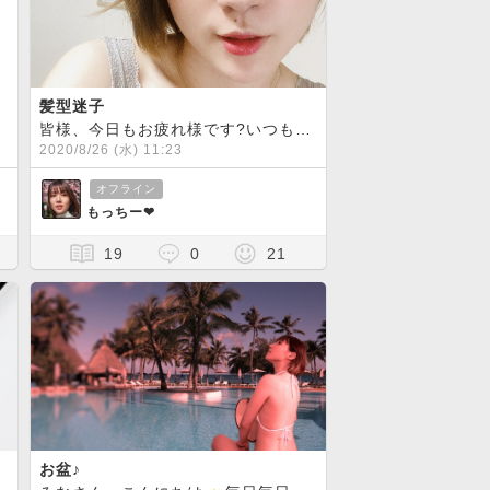
髪型迷子
いうか…ただ、無事を祈るばかりです
先日、仕事帰りに友人と、白熊を食べに行ってきました
←自分のまた、笑顔でチャ
皆様、今日もお疲れ様です?いつもブログを読んでくださりありがとうございます
あま
2020/8/26 (水) 11:23
オフライン
もっちー❤︎
19
0
21
お盆♪