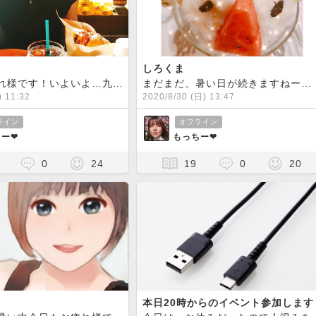
しろくま
皆さんお疲れ様です！いよいよ…九州にも台風が接近しております
なんと
まだまだ、暑い日が続きますねー
) 11:32
2020/8/30 (日) 13:47
ライン
オフライン
ー❤︎
もっちー❤︎
0
24
19
0
20
本日20時からのイベント参加します