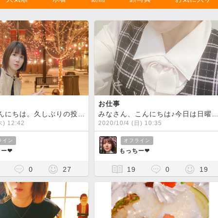
お仕事
皆さん、こんにちは。久しぶりの投稿になりました
ずいぶん寒くなってき
みなさん、こんにちは♪今日は日曜日ですねー(*^^*)どのようにお過ごしですか？？わたしは、今日当番でお仕事に来てます(._.)しかも！！朝起きてものもらい？が出来てテンションダダ下がり
木) 12:42
2020/10/4 (日) 10:35
ライン
オフライン
ー❤︎
もっちー❤︎
0
27
19
0
19