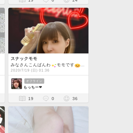
19
0
24
スナックモモ
でしょうか？？
みなさんこんばんわ
わたしは楽しい夏を夢見て、初夏にかわいい夏服
モモです
早速ですが、明日からゴーゴ
今回、スナックモモをＯ
2020/7/19 (日) 01:36
オフライン
もっちー❤︎
19
0
36