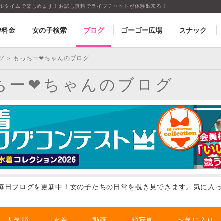
アルタイムで楽しめます！お試し無料でライブチャットが体験出来る！
/料金
女の子検索
ブログ
ゴーゴー広場
スナック
グ
もっちー❤︎ちゃんのブログ
>
ちー❤︎ちゃんのブログ
毎日ブログを更新中！女の子たちの日常を覗き見できます。気に入
人気順
水着
動画
顔写真
お気に入り