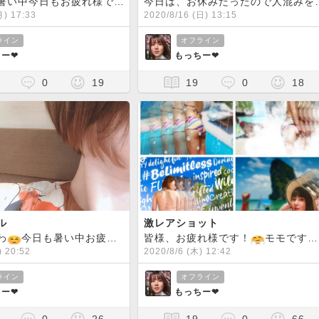
みなさん、暑い中今日もお疲れ様です！！殺人並みの暑さですね
この前、
今日は、お休みだったので人混み
月) 17:33
2020/8/16 (日) 13:15
ライン
オフライン
ー❤︎
もっちー❤︎
0
19
19
0
18
ル
激レアショット
わ
今日も暑い中お疲れ様でした
皆様、お疲れ様です！
夏バテしてませんか？？
モモです
昨
) 20:52
2020/8/6 (木) 12:42
ライン
オフライン
ー❤︎
もっちー❤︎