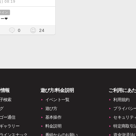
金) 08:19
ライン
ー❤︎
0
24
子情報
遊び方/料金説明
ご利用にあ
子検索
イベント一覧
利用規約
グ
遊び方
プライバシ
ゴー通信
基本操作
セキュリテ
ギャラリー
料金説明
特定商取引
ラインスナック
番組からのお願い
資金決済法