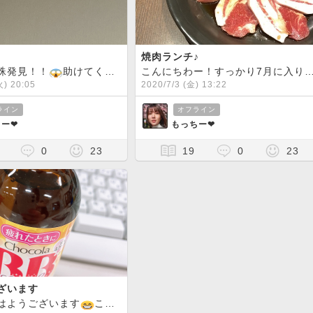
焼肉ランチ♪
蛛発見！！
助けてくださいー
こんにちわー！すっかり7月に入りまし
火) 20:05
2020/7/3 (金) 13:22
ライン
オフライン
ー❤︎
もっちー❤︎
0
23
19
0
23
ざいます
はようございます
こっちはすっかり梅雨に入り毎日が雨です