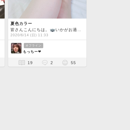
夏色カラー
たねー
皆さんこんにちは。
皆さんいかがお過ごしですか？？
いかがお過ごしですか？梅雨でジメジメしてるので、気分を上げようと思いまして、ネイルを塗ってみました
今日は、お仕事が
2020/6/14 (日) 11:33
オフライン
もっちー❤︎
19
2
55
今週も今日までなので、これで一日乗り切りたいと思います