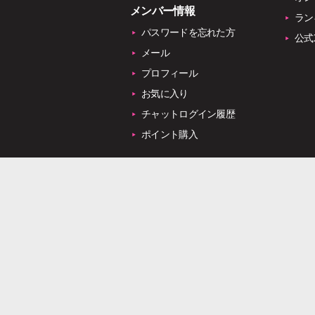
メンバー情報
ラン
パスワードを忘れた方
公式
メール
プロフィール
お気に入り
チャットログイン履歴
ポイント購入
可愛い女
大級。業界
ゴーゴー
女の子が
機能」、