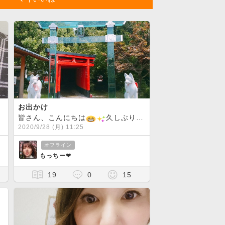
お出かけ
ましたね〜
からのスタート
皆さん、こんにちは
どこ行ってもクリスマスソングが流れてワクワク楽し
久しぶりの投稿です夏バテなのか体調を崩してるため、以前よりログイン時間がすくなってますが、、、また復活したら宜しくお願いします
2020/9/28 (月) 11:25
オフライン
もっちー❤︎
19
0
15