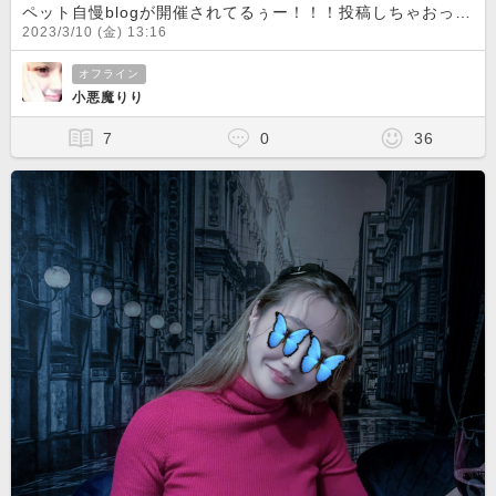
ペット自慢blogが開催されてるぅー！！！投稿しちゃおっと
2023/3/10 (金) 13:16
オフライン
小悪魔りり
7
0
36