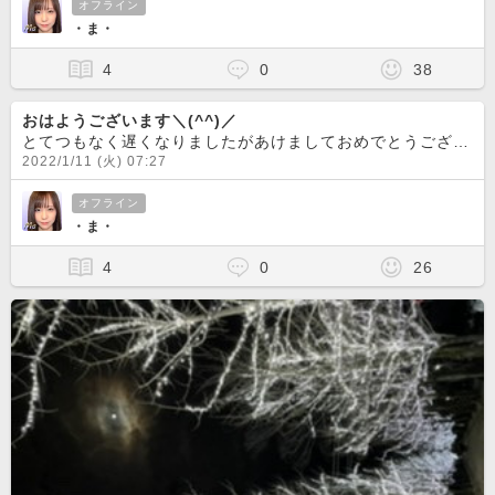
オフライン
・ま・
4
0
38
おはようございます＼(^^)／
とてつもなく遅くなりましたがあけましておめでとうございます(≧∇≦)/新年のご挨拶しにきてくれたりメッセージでのご挨拶ありがとうございます(^^)<o)<o)！まだ出来てない方はぜひ声掛け
2022/1/11 (火) 07:27
オフライン
・ま・
4
0
26