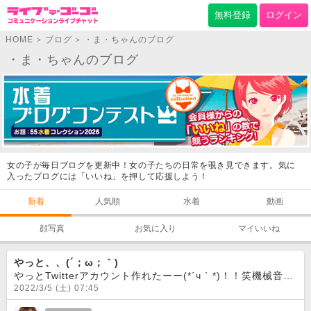
無料登録
ログイン
HOME
ブログ
・ま・ちゃんのブログ
>
>
・ま・ちゃんのブログ
女の子が毎日ブログを更新中！女の子たちの日常を覗き見できます。気に
入ったブログには「いいね」を押して応援しよう！
新着
人気順
水着
動画
顔写真
お気に入り
マイいいね
やっと、、(´；ω；｀)
やっとTwitterアカウント作れたーー(*´ч ` *)！！笑機械音痴でなかなか作れずにいましたがやっと、、、やっと出来ましたよー(´；ω；｀)！！まだ作っただけで何にもしてません、、|´-`)ﾁﾗ
2022/3/5 (土) 07:45