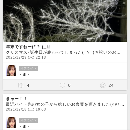
年末ですねー(*´?`)_旦
クリスマス･誕生日が終わってしまった( ´?` )お祝いのお言葉･ギフト本当にありがとうございましたー＼(^^)／良い1年になりました(*´ω｀*)ゴーゴーさんに戻ってきて良かったなって思います(o^
2021/12/29 (水) 22:13
オフライン
・ま・
4
0
24
きゃー！！
最近バイト先の女の子から嬉しいお言葉を頂きました(≧∀≦)『最近化粧変えた？似合ってるね！』きゃー！！嬉しいです(//∇//)しかも今月28日お誕生日って事でなんと、、、パナソニックさんのナノイーのド
2021/12/18 (土) 19:03
オフライン
・ま・