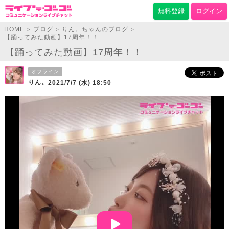
無料登録
ログイン
HOME
ブログ
りん。ちゃんのブログ
>
>
>
【踊ってみた動画】17周年！！
【踊ってみた動画】17周年！！
オフライン
りん。
2021/7/7 (水) 18:50