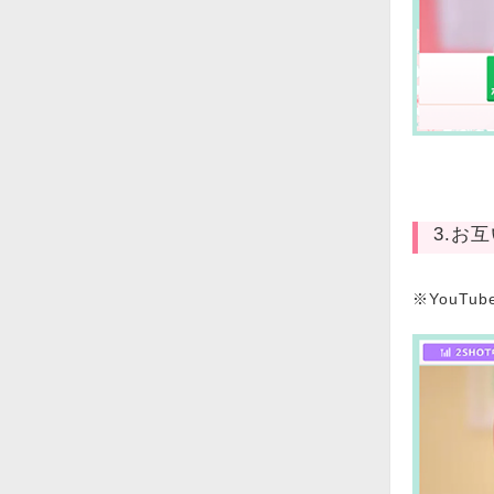
3.お
※YouT