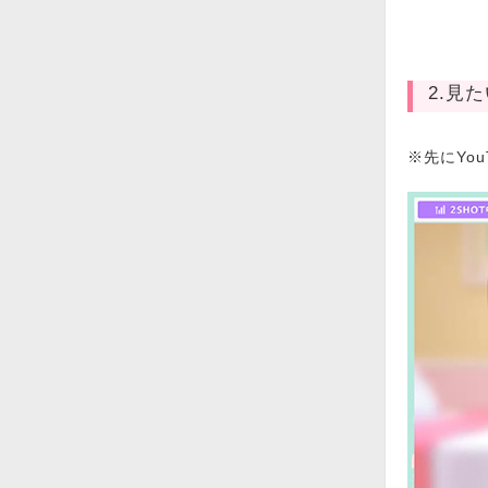
2.見
※先にYo