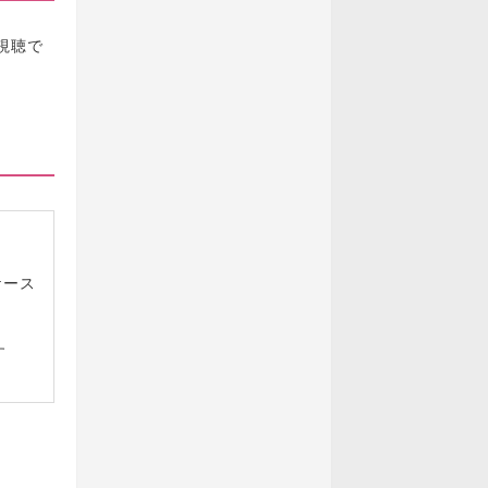
視聴で
ケース
す