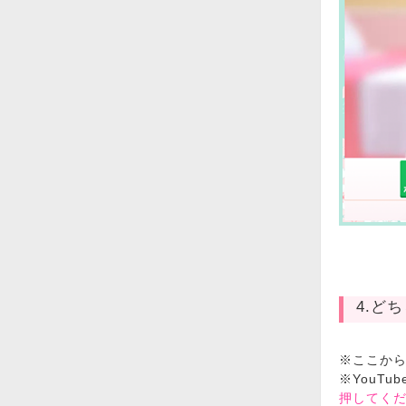
4.ど
※ここか
※YouT
押してく