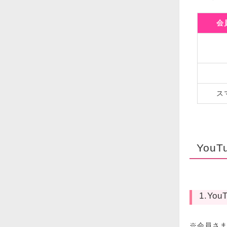
会
ス
You
1.Yo
※会員さ