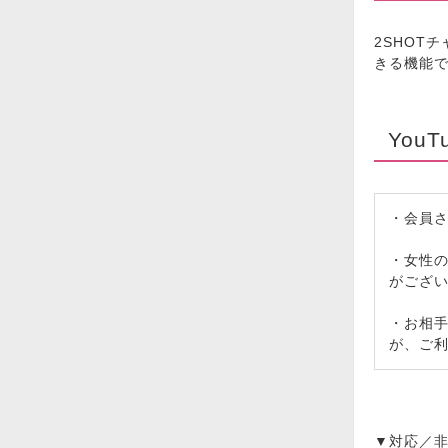
2SHOT
きる機能
You
・会員
・女性
がござ
・お相手
が、ご
▼対応／