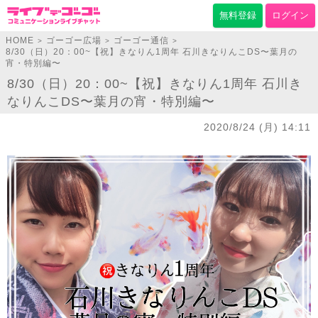
無料登録
ログイン
HOME
ゴーゴー広場
ゴーゴー通信
>
>
>
8/30（日）20：00~【祝】きなりん1周年 石川きなりんこDS〜葉月の
宵・特別編〜
8/30（日）20：00~【祝】きなりん1周年 石川き
なりんこDS〜葉月の宵・特別編〜
2020/8/24 (月) 14:11