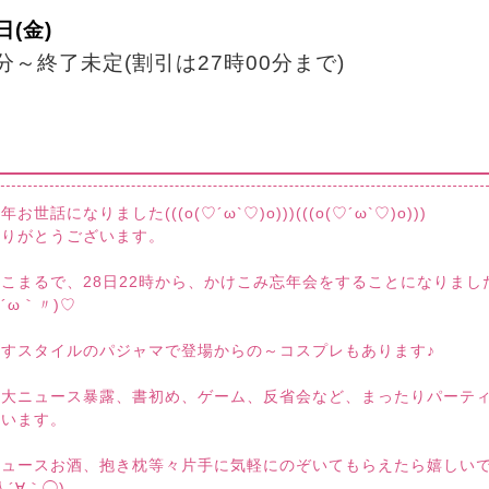
日(金)
0分～終了未定(割引は27時00分まで)
お世話になりました(((o(♡´ω`♡)o)))(((o(♡´ω`♡)o)))
ありがとうございます。
こまるで、28日22時から、かけこみ忘年会をすることになりまし
(´ω｀〃)♡
くすスタイルのパジャマで登場からの～コスプレもあります♪
〇大ニュース暴露、書初め、ゲーム、反省会など、まったりパーテ
思います。
ジュースお酒、抱き枕等々片手に気軽にのぞいてもらえたら嬉しい
人´∀｀◯)