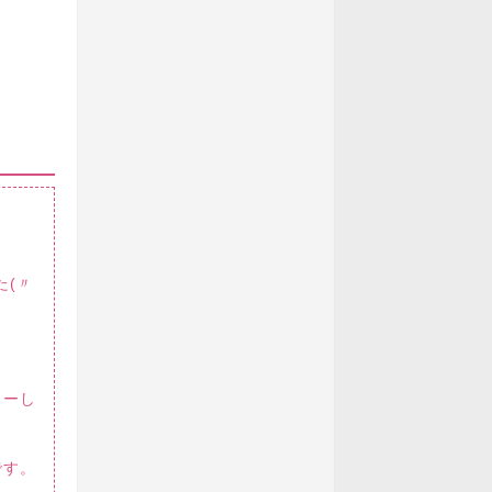
た(〃
ィーし
です。