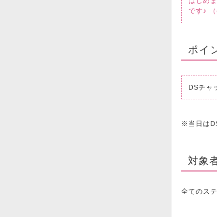
はじめ
です♪ （
ポイ
DSチャッ
※当日はD
対象
全てのス