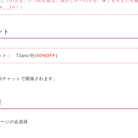
ましての方も、いつめん様も、懐かしや～の方も、来てもらえたら
o_ _)ｏ））
ント
ト： 72pts/分(
40%OFF
)
Sチャットで開催されます。
者
テージの会員様