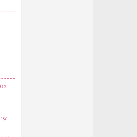
(o
いな