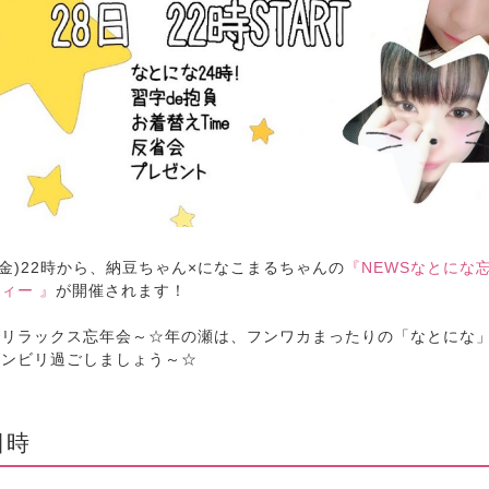
日(金)22時から、納豆ちゃん×になこまるちゃんの
『NEWSなとにな
ィー 』
が開催されます！
でリラックス忘年会～☆年の瀬は、フンワカまったりの「なとにな
ノンビリ過ごしましょう～☆
日時