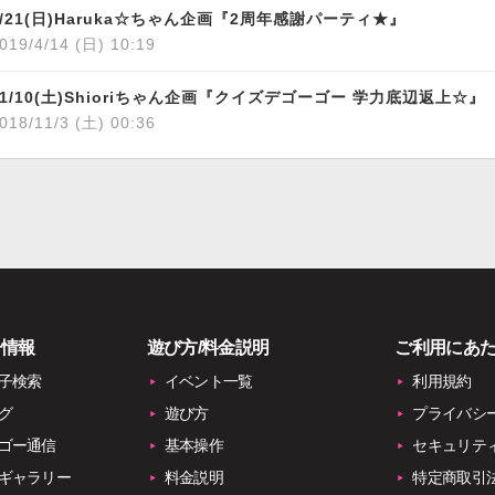
4/21(日)Haruka☆ちゃん企画『2周年感謝パーティ★』
019/4/14 (日) 10:19
11/10(土)Shioriちゃん企画『クイズデゴーゴー 学力底辺返上☆』
018/11/3 (土) 00:36
子情報
遊び方/料金説明
ご利用にあ
子検索
イベント一覧
利用規約
グ
遊び方
プライバシ
ゴー通信
基本操作
セキュリテ
ギャラリー
料金説明
特定商取引