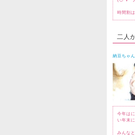
時間割は
二人
納豆ちゃ
今年はに
い年末
みんな