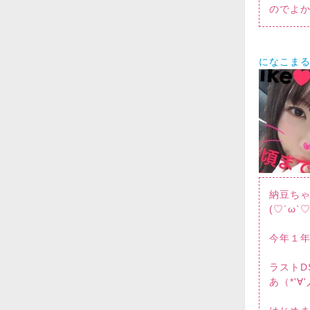
のでよか
になこま
納豆ちゃ
(♡´ω`♡
今年１
ラストD
あ（*'∀