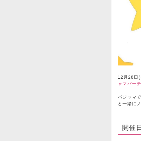
12月28
ャマパーテ
パジャマ
と一緒に
開催