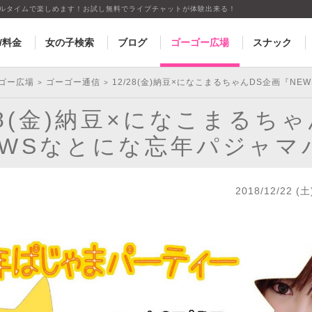
アルタイムで楽しめます！お試し無料でライブチャットが体験出来る！
/料金
女の子検索
ブログ
ゴーゴー広場
スナック
ゴー広場
ゴーゴー通信
12/28(金)納豆×になこまるちゃんDS企画『N
>
>
28(金)納豆×になこまるち
EWSなとにな忘年パジャマ
2018/12/22 (土