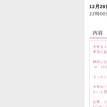
12月28
22時0
内容
今年も１年
本当に
納豆にな
´ω｀)人
りっら
今年の
たいと
お茶、
(◯´∀｀