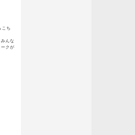
らこち
るみんな
トークが