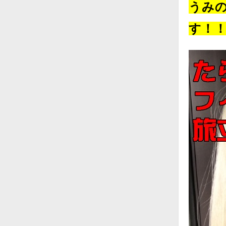
うみ
す！