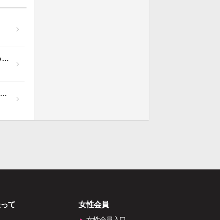
5/11(日)☆ひめちゃ☆ちゃん×みらちゃんDS企画「ひめちゃhappybirthday」開催！
3/14(金) こまっちゃん×か け るちゃんDS企画【1時間限定バースデーDS】開催！
たって
女性会員
女性会員入口