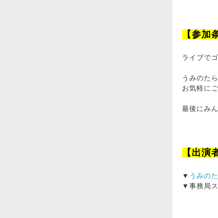
【参加
ライブで
うみのた
お気軽に
最後にみ
【出演
▼
うみの
▼事務局