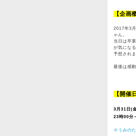
【企画
2017年
ゃん。
当日は卒
が気にな
予想され
最後は感動
【開催
3月31日(金
23時00
※うみの