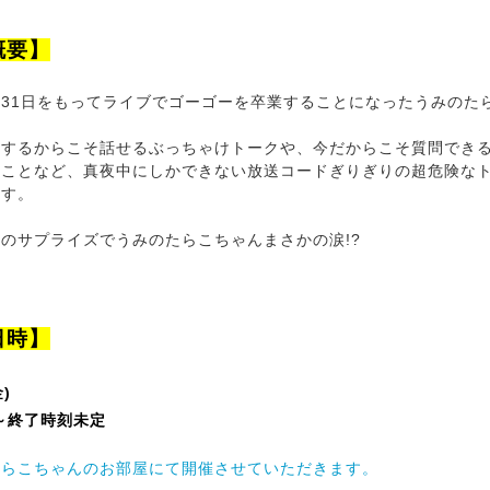
概要】
3月31日をもってライブでゴーゴーを卒業することになったうみのた
業するからこそ話せるぶっちゃけトークや、今だからこそ質問でき
ることなど、真夜中にしかできない放送コードぎりぎりの超危険な
ます。
のサプライズでうみのたらこちゃんまさかの涙!?
日時】
)
分～終了時刻未定
たらこちゃんのお部屋にて開催させていただきます。