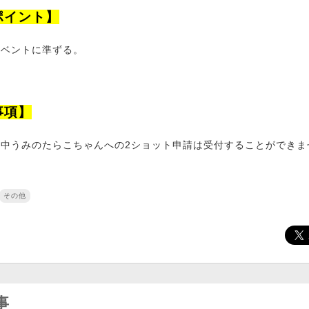
ポイント】
イベントに準ずる。
事項】
ト中うみのたらこちゃんへの2ショット申請は受付することができま
その他
事