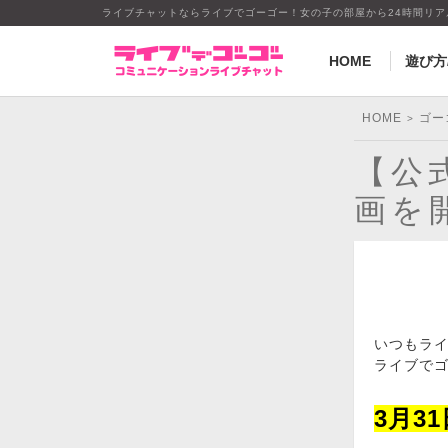
ライブチャットならライブでゴーゴー！女の子の部屋から24時間リ
HOME
遊び方
HOME
ゴー
>
【公
画を
いつもラ
ライブで
3月3