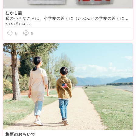
むかし話
私の小さなころは、小学校の近くに（たぶんどの学校の近くにも）駄菓子屋さんがあって・・私は、お麩菓子（これ関東は赤かったけど関西は茶色なんだよ）と、袋に入ったメロンソーダが大好きで♪その袋にお水を足して
6/15 (月) 14:03
0
9
梅雨のおもいで