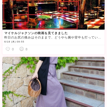
マイケルジャクソンの映画を見てきました
昨日のお尻の痛みはそのままで、どうやら腕や背中も打っていたみたいで、今朝起きたらそっちまで痛み出しました…(;^_^A時間がたってから痛みが出てくるって、まさに老化ですよね（笑）そんな中、昨日の午後は
6/18 (木) 09:55
0
8