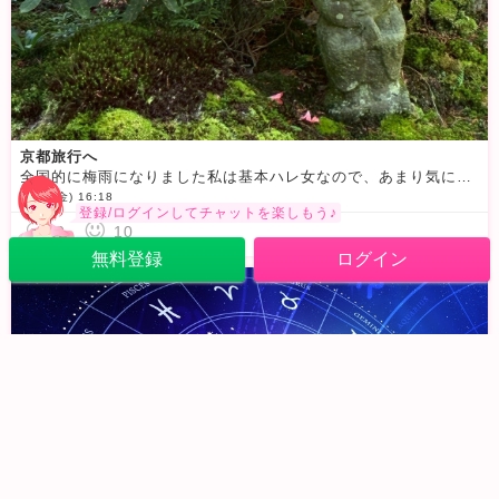
京都旅行へ
全国的に梅雨になりました私は基本ハレ女なので、あまり気にせず2か月前から予定を組んで京都旅行に行ってきましたよ一日目は曇りだったので、風も心地よく暑い京都にならずに１．５万歩歩き倒してたくさん見て回り
6/12 (金) 16:18
登録/ログインしてチャットを楽しもう♪
0
10
無料登録
ログイン