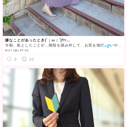
嫌なことがあったとき(´；ω；`)ｳｯ…
今朝、私としたことが…階段を踏み外して、お尻を強打
いや〜、痛いです（笑）こんな出来事があると、「朝からついてないなぁ」「今日一日、なんだか憂うつ…」って考えることもできますよね。でも、同じ出来事でも
6/17 (水) 07:41
0
10