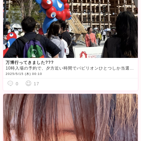
万博行ってきました???
10時入場の予約で、夕方近い時間でパビリオンひとつしか当選してなくて正直その時間まで居られるかどうかの心配をしていたのですが全然いけました！
2025/5/15 (木) 00:10
0
17