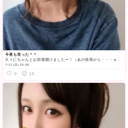
今夜も笑った＾＾
久々にちゃんとお部屋開けましたー！（あの怪我から・・・ｗｗ）24時頃〜お部屋開けて、、、
7/12 (日) 03:48
0
13