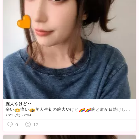
腕大やけど‥
辛い
痛い
笑人生初の腕大やけど
腕と肩が日焼けしすぎて‥大やけど状態
7/21 (火) 22:54
0
12