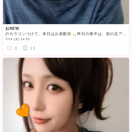
おNEW
のカラコンつけて、本日はお昼配信
昨日の夜中は、初の足アングルで配信
7/14 (火) 14:32
0
13