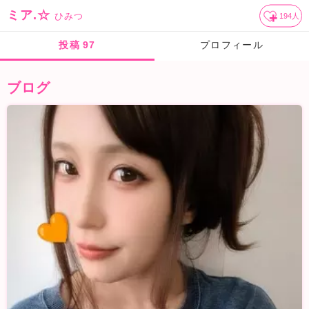
ミア.☆
ひみつ
194
人
投稿
97
プロフィール
ブログ