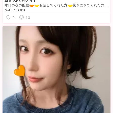
朝までありがとう！
昨日の夜の配信
お話してくれた方
覗きにきてくれた方
パ
7/15 (水) 13:45
0
13