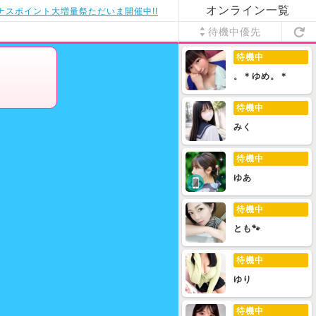
オンライン一覧
ナスポイント大増量祭ただいま開催中!!
待機中優先
待機中
。＊ゆめ。＊
待機中
みく
待機中
ゆあ
待機中
とも🐾
待機中
ゆり
待機中