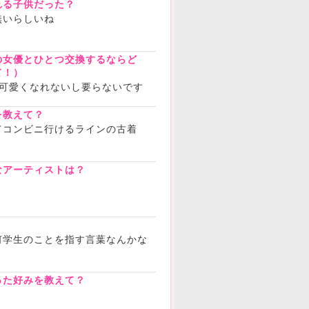
れる子供だった？
無いらしいね
の女優とひとつ交換するならど
て！）
も可愛くなれないし要らないです
を教えて？
てコンビニ行けるラインの古着
なアーティストは？
？
何学生のことを指す言葉なんかな
った好みを教えて？