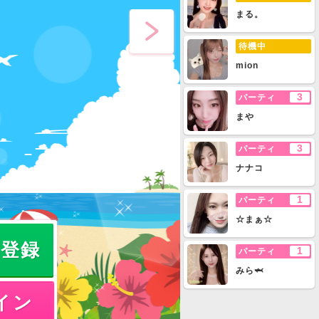
まる。
待機中
mion
3
パーティ
まや
3
パーティ
ナナコ
1
パーティ
☆まぁ☆
員登録
1
パーティ
みら🦈
イン