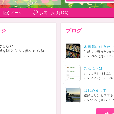
メール
お気に入り(
173
)
ージ
ブログ
はしない
図書館に住みた
興を削ぐものは無いからね
2025/4/7 (月) 00:5
こんにちは
2025/3/8 (土) 13:4
はじめまして
2025/3/7 (金) 20:1