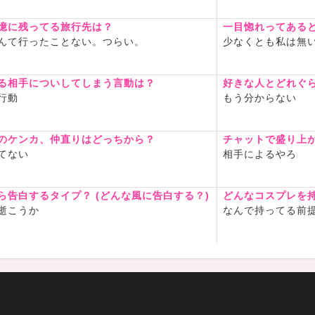
憶に残ってる旅行先は？
一目惚れってある
んて行ったことない。つらい。
少なくとも私は無
る相手についしてしまう言動は？
好きな人とどれぐ
行動
もう分からない
のケンカ、仲直りはどっちから？
チャットで盛り上
てない
相手によるやろ
ら告白するタイプ？ (どんな風に告白する？)
どんなコスプレを
逝こうか
なんで持ってる前