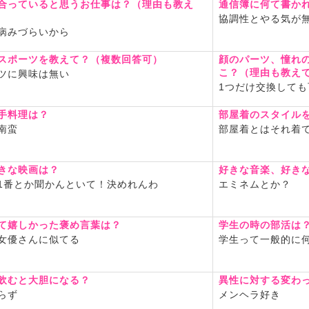
合っていると思うお仕事は？（理由も教え
通信簿に何て書か
協調性とやる気が
病みづらいから
スポーツを教えて？（複数回答可）
顔のパーツ、憧れ
こ？（理由も教え
ツに興味は無い
1つだけ交換して
手料理は？
部屋着のスタイル
南蛮
部屋着とはそれ着
きな映画は？
好きな音楽、好き
1番とか聞かんといて！決めれんわ
エミネムとか？
て嬉しかった褒め言葉は？
学生の時の部活は
女優さんに似てる
学生って一般的に
飲むと大胆になる？
異性に対する変わ
らず
メンヘラ好き