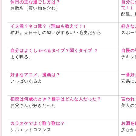
休日の主な過ごし方は？
自分に
て！）
お散歩（買い物を含む）
配達。
イヌ派？ネコ派？（理由も教えて！）
好きな
猫派。天日干しの匂いがするいい毛皮だから
スポー
自分はよくしゃべるタイプ？聞くタイプ ？
自慢の
よく喋る。
チキン
好きなアニメ、漫画は？
一番好
いっぱいあるよ
安易に
初恋は何歳のとき？相手はどんな人だった？
言われ
お父さんが好きだった
美人の
カラオケでよく歌う歌は？
お酒を
シルエットロマンス
少なか