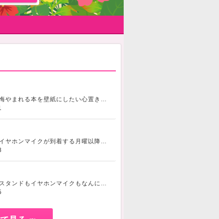
い
引越しで売ったのが悔やまれる本を壁紙にしたい心置きなく蔵書を増やすために終の住処を定めたい
1
もしよろしければ、イヤホンマイクが到着する月曜以降にお会いしましょう
あと、おすす
8
登録したけどスマホスタンドもイヤホンマイクもなんにも持ってなかったので今日Amazonで注文しました
5