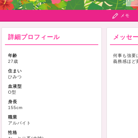
メモ
詳細プロフィール
メッセ
年齢
何事も強要
27歳
義務感ほど
住まい
ひみつ
血液型
O型
身長
155cm
職業
アルバイト
性格