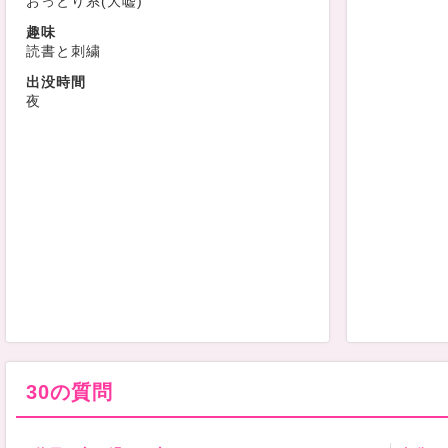
おっとり系(大嘘)
趣味
読書と刺繍
出没時間
夜
30の質問