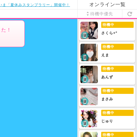
オンライン一覧
いま「夏休みスタンプラリー」開催中！
待機中優先
待機中
した！
さくら+*
待機中
えま
待機中
あんず
待機中
まさみ
待機中
じゅり
待機中