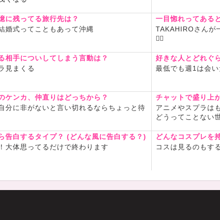
憶に残ってる旅行先は？
一目惚れってある
結婚式ってこともあって沖縄
TAKAHIROさ
✊🏻
る相手についしてしまう言動は？
好きな人とどれぐ
ラ見まくる
最低でも週1は会い
のケンカ、仲直りはどっちから？
チャットで盛り上
自分に非がないと言い切れるならちょっと待
アニメやスプラは
どうってことない
ら告白するタイプ？ (どんな風に告白する？)
どんなコスプレを
！大体思ってるだけで終わります
コスは見るのもす