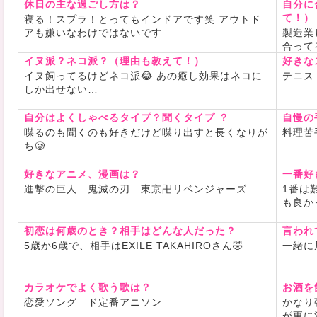
休日の主な過ごし方は？
自分に
音楽を聴く
て！）
寝る！スプラ！とってもインドアです笑 アウトド
アニメは進
アも嫌いなわけではないです
製造業
ベンジャー
合って
持ってます
イヌ派？ネコ派？（理由も教えて！）
好きな
声優さん大
イヌ飼ってるけどネコ派😂 あの癒し効果はネコに
テニス
今は主に2
しか出せない…
歴12年弱
自分はよくしゃべるタイプ？聞くタイプ ？
自慢の
EXILE･三代
喋るのも聞くのも好きだけど喋り出すと長くなりが
料理苦
ち🥲
自分も同じ
すし、それ
好きなアニメ、漫画は？
一番好
それだけで
進撃の巨人 鬼滅の刃 東京卍リベンジャーズ
1番は
も良か
✼••┈┈••✼••
初恋は何歳のとき？相手はどんな人だった？
言われ
5歳か6歳で、相手はEXILE TAKAHIROさん🤣
一緒に
楽しかった
えたら…無
カラオケでよく歌う歌は？
お酒を
に精一杯頑
恋愛ソング ド定番アニソン
かなり
いします
が更に