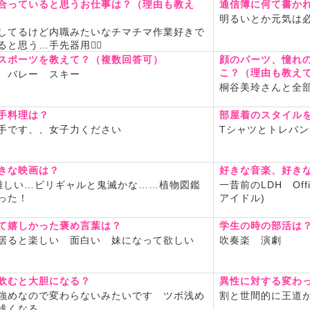
合っていると思うお仕事は？（理由も教え
通信簿に何て書か
こと、ゲーム、アニメ鑑賞！
明るいとか元気は必
撃の巨人と鬼滅の刃と東京リ
してるけど内職みたいなチマチマ作業好きで
ズが特に好きで、漫画も全巻
ると思う…手先器用👍🏻
スポーツを教えて？（複数回答可）
顔のパーツ、憧れ
好き！！
こ？（理由も教え
 バレー スキー
次元アイドルのオタクしてます
桐谷美玲さんと全
のLDHファンしてた時期も！
手料理は？
部屋着のスタイル
目JSB･GENE･E-girlsは青春
手です、、女子力ください
Tシャツとトレパン
！って方は是非共有したいで
以外でも楽しくお話できたら
きな映画は？
好きな音楽、好き
嬉しいなって思います
難しい…ビリギャルと鬼滅かな……植物図鑑
一昔前のLDH Offic
った！
アイドル)
┈┈••✼••┈┈••✼••┈┈••✼┈┈••✼
て嬉しかった褒め言葉は？
学生の時の部活は
居ると楽しい 面白い 妹になって欲しい
吹奏楽 演劇
な、癒されたなって思って貰
駄な時間は過ごさせないよう
飲むと大胆になる？
異性に対する変わ
張りますので、よろしくお願
強めなので変わらないみたいです ツボ浅め
割と世間的に王道
浅くなる