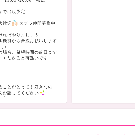
：13:00~20:00 稀に
かで出没予定
大歓迎
スプラ仲間募集中
ければやりましょう！
ル機能から合流お願いします
可)
の場合、希望時間の前日まで
トくださると有難いです！
ることがとっても好きなの
んお話してください
と言われたことがあるので、
の接し方が上手いんだと解釈
。笑