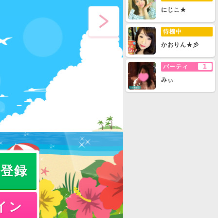
にじこ★
待機中
かおりん★彡
1
パーティ
みぃ
員登録
イン