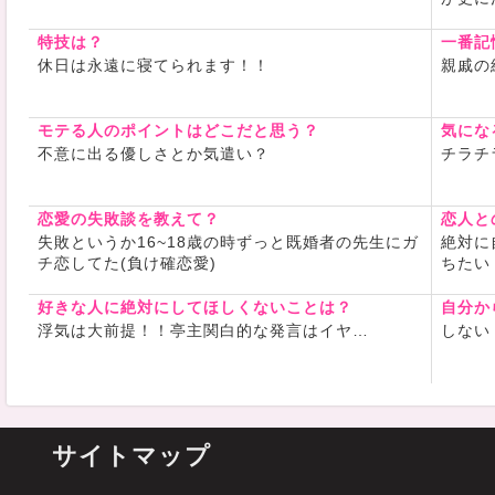
特技は？
一番記
休日は永遠に寝てられます！！
親戚の
モテる人のポイントはどこだと思う？
気にな
不意に出る優しさとか気遣い？
チラチ
恋愛の失敗談を教えて？
恋人と
失敗というか16~18歳の時ずっと既婚者の先生にガ
絶対に
チ恋してた(負け確恋愛)
ちたい
好きな人に絶対にしてほしくないことは？
自分か
浮気は大前提！！亭主関白的な発言はイヤ…
しない
サイトマップ