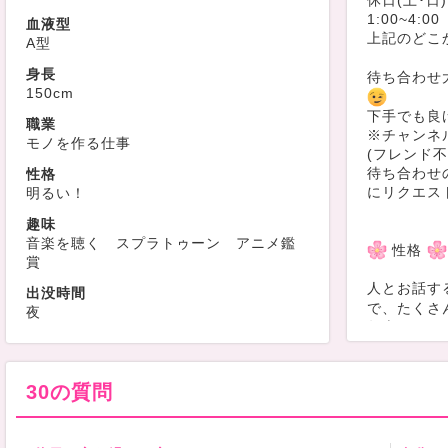
休日(土･日)
1:00~4:00
血液型
上記のどこ
A型
身長
待ち合わせ
150cm
下手でも良
職業
※チャンネ
モノを作る仕事
(フレンド不
待ち合わせ
性格
にリクエス
明るい！
趣味
音楽を聴く スプラトゥーン アニメ鑑
性格
賞
人とお話す
出没時間
で、たくさ
夜
年上たらし
年上の方と
しています
30の質問
趣味