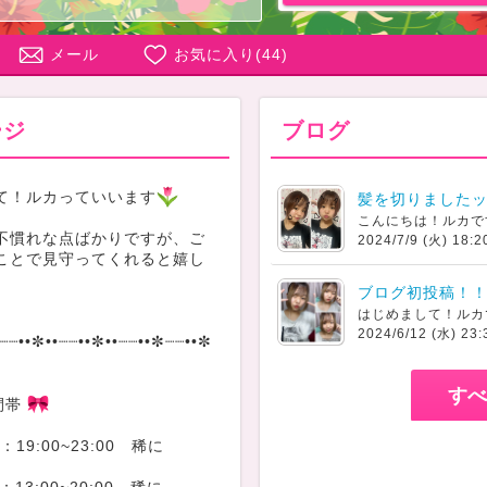
メール
お気に入り(
44
)
ージ
ブログ
て！ルカっていいます
髪を切りました
こんにちは！ルカで
不慣れな点ばかりですが、ご
2024/7/9 (火) 18:2
ことで見守ってくれると嬉し
ブログ初投稿！
はじめまして！ルカ
2024/6/12 (水) 23:
┈┈••✼••┈┈••✼••┈┈••✼┈┈••✼
すべ
間帯
：19:00~23:00 稀に