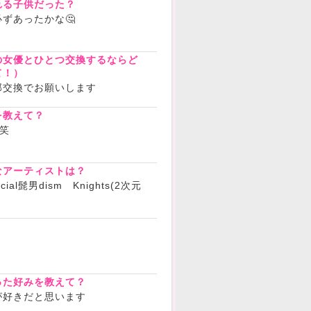
れる子供だった？
ずあったかな🤔
の女優とひとつ交換するならど
て！）
部交換でお願いします
を教えて？
笑
なアーティストは？
ial髭男dism Knights(2次元
？
った好みを教えて？
が好きだと思います