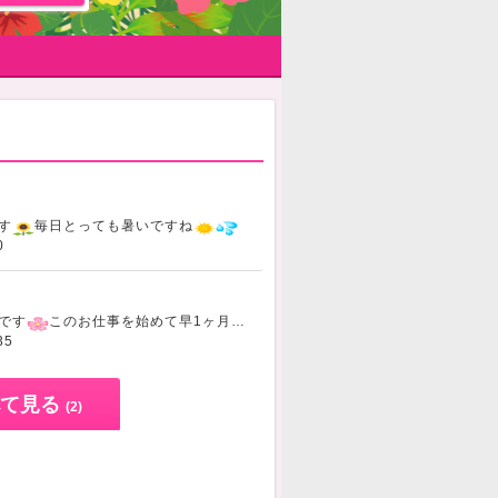
ッ
す
毎日とっても暑いですね
体調はいかがですか？私はもうクーラー
0
！
です
このお仕事を始めて早1ヶ月！徐々に慣れてきて新人期間も過ぎたので、以前から多くの方にリクエストをいただいていたブログを、このタイミングで始めてみようと思います
35
て見る
(2)