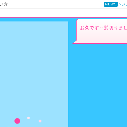
い方
NEWS
ただ
お久です～髪切りま