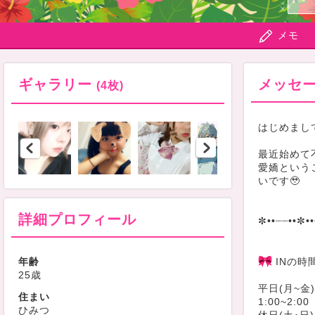
メモ
ギャラリー
メッセ
(4枚)
はじめまし
最近始めて
愛嬌という
いです🥹
詳細プロフィール
✼••┈┈••✼••
年齢
INの時
25歳
平日(月~金)
住まい
1:00~2:00
ひみつ