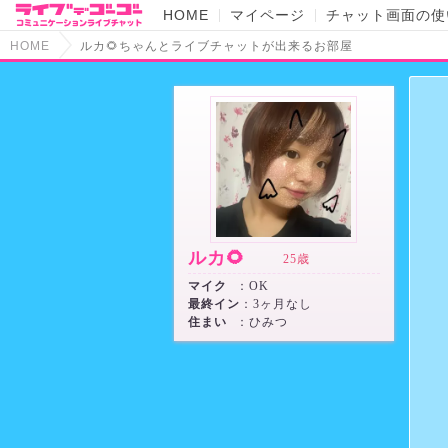
HOME
マイページ
チャット画面の使
HOME
ルカ🌻ちゃんとライブチャットが出来るお部屋
ルカ🌻
25歳
マイク
：OK
最終イン
：3ヶ月なし
住まい
：ひみつ