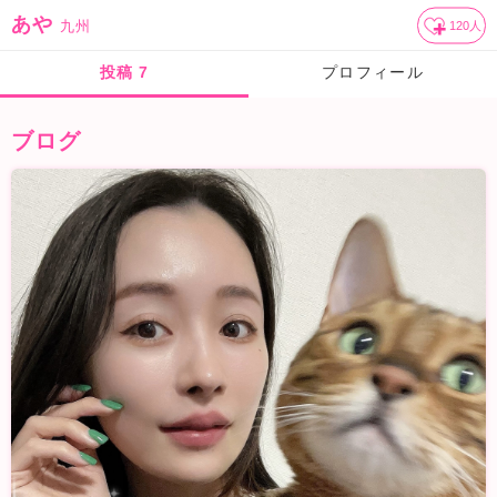
あや
九州
120
人
投稿
7
プロフィール
ブログ