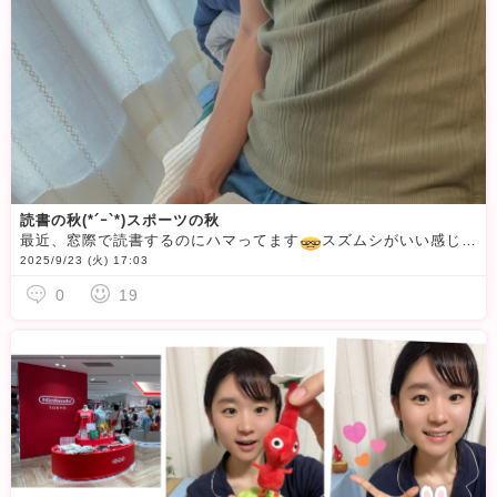
読書の秋(*´ｰ`*)スポーツの秋
最近、窓際で読書するのにハマってます
スズムシがいい感じに癒し空間作ってくれてるやっと涼しくなってきて
2025/9/23 (火) 17:03
0
19