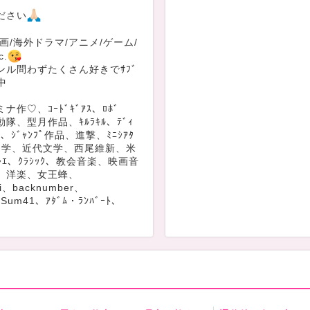
ださい
画/海外ドラマ/アニメ/ゲーム/
c.
ンル問わずたくさん好きでｻﾌﾞ
中
作♡、ｺｰﾄﾞｷﾞｱｽ、ﾛﾎﾞ
隊、型月作品、ｷﾙﾗｷﾙ、ﾃﾞｨ
U、ｼﾞｬﾝﾌﾟ作品、進撃、ﾐﾆｼｱﾀ
文学、近代文学、西尾維新、米
ﾚｴ、ｸﾗｼｯｸ、教会音楽、映画音
、洋楽、女王蜂、
hi、backnumber、
Sum41、ｱﾀﾞﾑ・ﾗﾝﾊﾞｰﾄ、
れないのでお気軽にお声掛け
ってます🥺
Tuberさんの色んな切り抜きよ
方、おすすめ配信や動画、ぜ