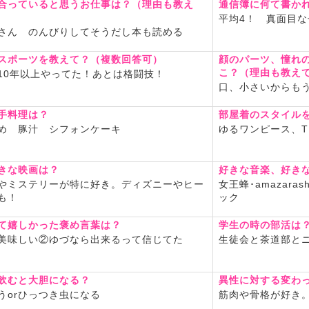
合っていると思うお仕事は？（理由も教え
通信簿に何て書か
ださい♡
平均4！ 真面目な
さん のんびりしてそうだし本も読める
したいし、人生の学びになる
もお話出来たらいいな
スポーツを教えて？（複数回答可）
顔のパーツ、憧れ
こ？（理由も教え
10年以上やってた！あとは格闘技！
標
口、小さいからも
チャットしたい！！
点を上げたい
手料理は？
部屋着のスタイル
健康な体作り
め 豚汁 シフォンケーキ
ゆるワンピース、T
友だちも呼んで」「全部脱い
めてね
きな映画は？
好きな音楽、好き
やミステリーが特に好き。ディズニーやヒー
女王蜂･amazaras
も！
ック
んでいただきありがとうござ
て嬉しかった褒め言葉は？
学生の時の部活は
願いします
美味しい②ゆづなら出来るって信じてた
生徒会と茶道部と
飲むと大胆になる？
異性に対する変わ
うorひっつき虫になる
筋肉や骨格が好き