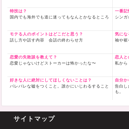
特技は？
一番記
国内でも海外でも道に迷ってもなんとかなるところ
シンガ
モテる人のポイントはどこだと思う？
気にな
話し方や話す内容 会話の終わらせ方
袖や裾
恋愛の失敗談を教えて？
恋人と
恋愛じゃないけどストーカーは怖かったな〜
私から
好きな人に絶対にしてほしくないことは？
自分か
バレバレな嘘をつくこと。誰かにいじわるすること
告白し
も。
サイトマップ