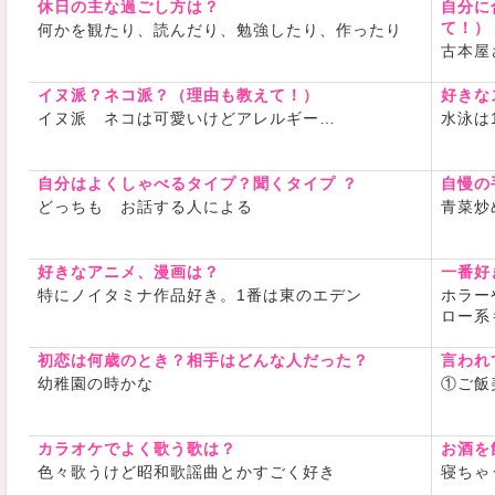
休日の主な過ごし方は？
自分に
ひ教えてく
て！）
何かを観たり、読んだり、勉強したり、作ったり
古本屋
趣味の話も
ようなこと
イヌ派？ネコ派？（理由も教えて！）
好きな
イヌ派 ネコは可愛いけどアレルギー…
水泳は
今後の目
週3～4で
TOEICの
自分はよくしゃべるタイプ？聞くタイプ ？
自慢の
体力回復と
どっちも お話する人による
青菜炒
暴言、「
好きなアニメ、漫画は？
で」等はや
一番好
特にノイタミナ作品好き。1番は東のエデン
ホラー
ロー系
最後まで読
いました
初恋は何歳のとき？相手はどんな人だった？
言われ
よろしくお
幼稚園の時かな
①ご飯
カラオケでよく歌う歌は？
お酒を
色々歌うけど昭和歌謡曲とかすごく好き
寝ちゃ