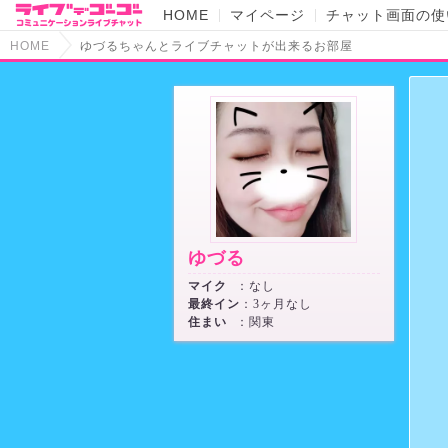
HOME
マイページ
チャット画面の使
HOME
ゆづるちゃんとライブチャットが出来るお部屋
ゆづる
マイク
：なし
最終イン
：3ヶ月なし
住まい
：関東