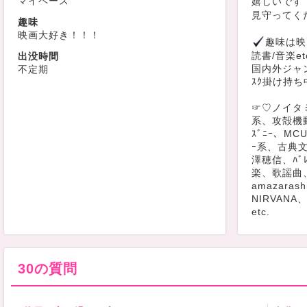
マイペース
嬉しいです
見守ってく
趣味
映画大好き！！！
趣味は映
読書/音楽et
出没時間
国内外ジャ
不定期
ｽｸ掛け持ち
☞♡ノイタミナ
系、攻殻機動
ｽﾞﾆｰ、MC
ｰ系、古典
澤穂信、ﾊﾞ
楽、歌謡曲
amazaras
NIRVANA、
etc.
全然書きき
ください
オススメ待
30の質問
最近はV
く見てます
推しのいる