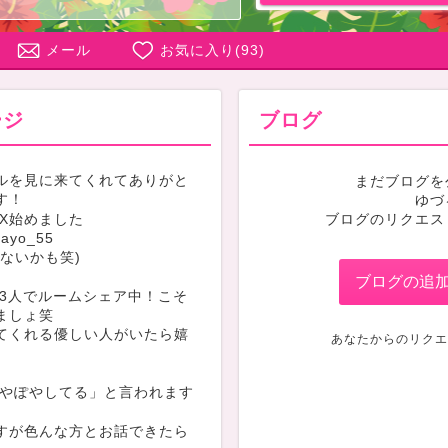
メール
お気に入り(
93
)
ージ
ブログ
ルを見に来てくれてありがと
まだブログを
す！
ゆづ
X始めました
ブログのリクエス
ayo_55
ないかも笑)
ブログの追
3人でルームシェア中！こそ
ましょ笑
てくれる優しい人がいたら嬉
あなたからのリクエ
やぽやしてる」と言われます
すが色んな方とお話できたら