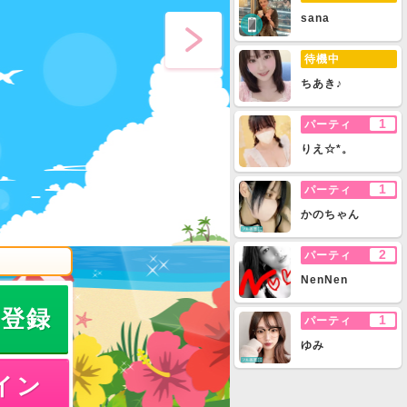
sana
待機中
ちあき♪
1
パーティ
りえ☆*。
1
パーティ
かのちゃん
2
パーティ
NenNen
員登録
1
パーティ
ゆみ
イン