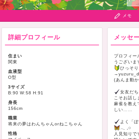
メモ
詳細プロフィール
メッセ
住まい
プロフィー
関東
うございま
ひっそり
血液型
→yuzuru_d
O型
(あんま動か
3サイズ
女友だち
B:90 W:58 H:91
こそお話し
身長
麻雀を教え
156cm
しい……
職業
よく「ぽ
将来の夢はわんちゃんorねこちゃん
‪𓂃 𓈒𓏸
性格
人見知りで