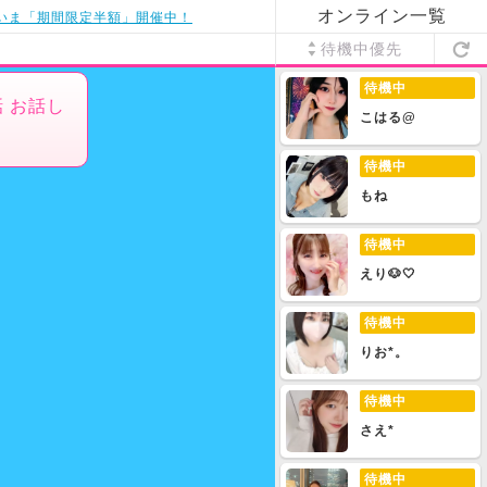
オンライン一覧
いま「期間限定半額」開催中！
待機中優先
待機中
 お話し
こはる@
待機中
もね
待機中
えり🐶🤍
待機中
りお*。
待機中
さえ*
待機中