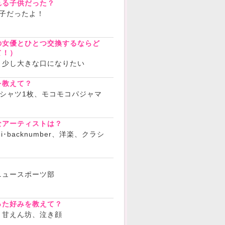
れる子供だった？
子だったよ！
の女優とひとつ交換するならど
て！）
う少し大きな口になりたい
を教えて？
シャツ1枚、モコモコパジャマ
なアーティストは？
hi･backnumber、洋楽、クラシ
？
ニュースポーツ部
った好みを教えて？
。甘えん坊、泣き顔