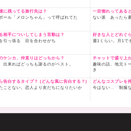
憶に残ってる旅行先は？
一目惚れってある
ポール「メロンちゃん」って呼ばれてた
ない派 あったら
る相手についしてしまう言動は？
好きな人とどれぐ
を引っ張る 目を合わせがち
週1くらい。月1で
のケンカ、仲直りはどっちから？
チャットで盛り上
 出来ればどっちも謝るのがベスト。
趣味の話、地元ト
き
ら告白するタイプ？ (どんな風に告白する？)
どんなコスプレを
たことない。恋人より友だちになりたいか
今はない… 制服