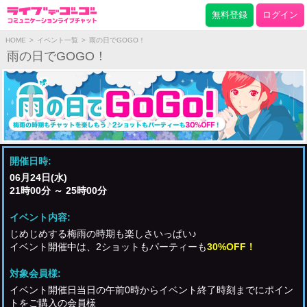
無料登録
ログイン
HOME
>
イベント一覧
>
雨の日でGOGO！
雨の日でGOGO！
開催日時:
06月24日(水)
21時00分 ～ 25時00分
イベント内容:
じめじめする梅雨の時期も楽しさいっぱい♪
イベント開催中は、2ショットもパーティーも
30%OFF！
対象会員様:
イベント開催日当日の午前0時からイベント終了時刻までにポイン
トをご購入の会員様