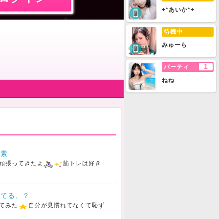
+*あいか*+
待機中
みゅーら
1
パーティ
ねね
酸素
頑張ってきたよ
筋トレは好きなんだけど、有酸素はなかなか続かない
れてる、？
てみた
︎自分が見慣れてなくて恥ずかしさが勝ってしまう
似合ってるの