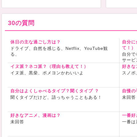
30の質問
休日の主な過ごし方は？
自分に
て！）
ドライブ、自然を感じる、Netflix、YouTube観
る、
自分で
サービ
イヌ派？ネコ派？（理由も教えて！）
好きな
イヌ派、黒柴、ポメヨンかわいいよ
スノボ
自分はよくしゃべるタイプ？聞くタイプ ？
自慢の
聞くタイプだけど、語っちゃうこともある！
未回答
好きなアニメ、漫画は？
一番好
未回答
一番は