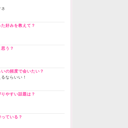
？
マネ
った好みを教えて？
と思う？
らいの頻度で会いたい？
えるならいい！
がりやすい話題は？
持っている？