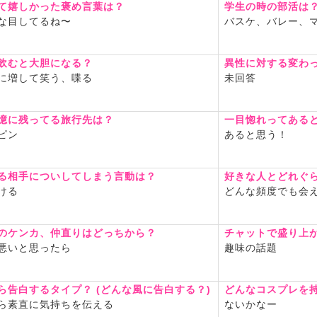
て嬉しかった褒め言葉は？
学生の時の部活は
な目してるね〜
バスケ、バレー、
飲むと大胆になる？
異性に対する変わ
に増して笑う、喋る
未回答
憶に残ってる旅行先は？
一目惚れってある
ピン
あると思う！
る相手についしてしまう言動は？
好きな人とどれぐ
ける
どんな頻度でも会
のケンカ、仲直りはどっちから？
チャットで盛り上
悪いと思ったら
趣味の話題
ら告白するタイプ？ (どんな風に告白する？)
どんなコスプレを
ら素直に気持ちを伝える
ないかなー