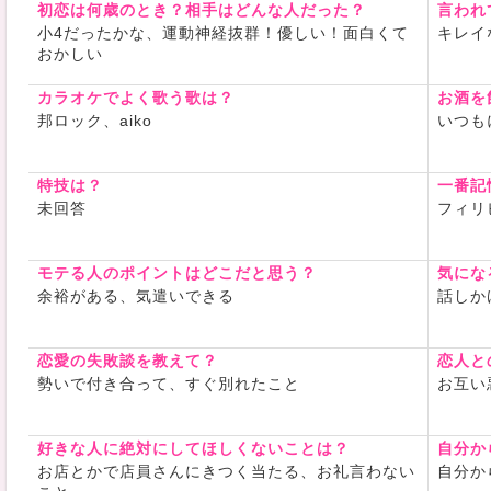
初恋は何歳のとき？相手はどんな人だった？
言われ
小4だったかな、運動神経抜群！優しい！面白くて
キレイ
おかしい
カラオケでよく歌う歌は？
お酒を
邦ロック、aiko
いつも
特技は？
一番記
未回答
フィリ
モテる人のポイントはどこだと思う？
気にな
余裕がある、気遣いできる
話しか
恋愛の失敗談を教えて？
恋人と
勢いで付き合って、すぐ別れたこと
お互い
好きな人に絶対にしてほしくないことは？
自分か
お店とかで店員さんにきつく当たる、お礼言わない
自分か