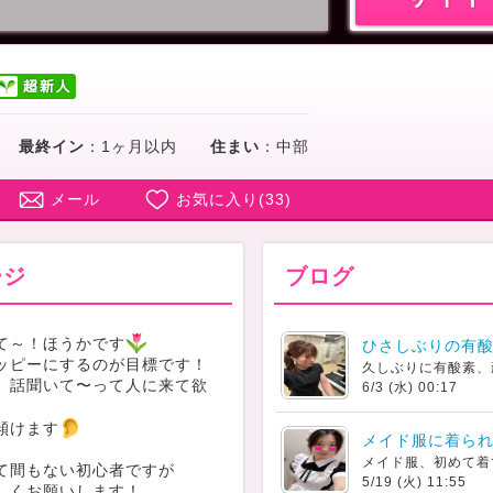
最終イン
：
1ヶ月以内
住まい
：
中部
メール
お気に入り(
33
)
ージ
ブログ
て～！ほうかです
ひさしぶりの有
ッピーにするのが目標です！
久しぶりに有酸素、
、話聞いて〜って人に来て欲
6/3 (水) 00:17
傾けます
メイド服に着ら
メイド服、初めて着
て間もない初心者ですが
5/19 (火) 11:55
しくお願いします！