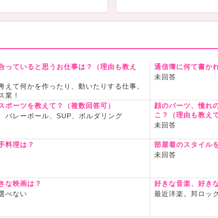
合っていると思うお仕事は？（理由も教え
通信簿に何て書か
未回答
考えて何かを作ったり、動いたりする仕事。
ス業！
スポーツを教えて？（複数回答可）
顔のパーツ、憧れ
こ？（理由も教え
、バレーボール、SUP、ボルダリング
未回答
手料理は？
部屋着のスタイル
未回答
きな映画は？
好きな音楽、好き
選べない
最近洋楽。邦ロック、H