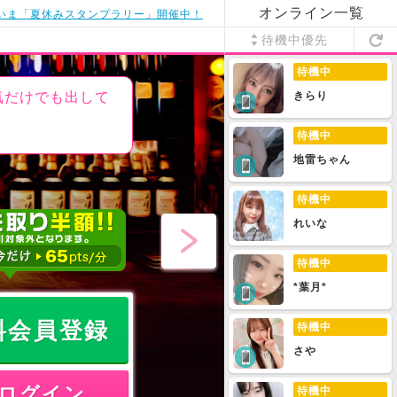
オンライン一覧
いま「夏休みスタンプラリー」開催中！
待機中優先
待機中
気だけでも出して
きらり
待機中
地雷ちゃん
待機中
れいな
待機中
*葉月*
料会員登録
待機中
さや
ログイン
待機中