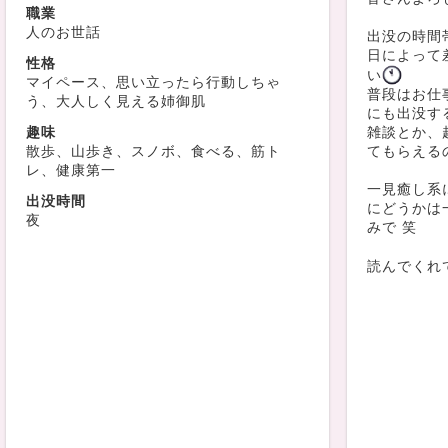
職業
人のお世話
出没の時間帯
日によって
性格
い
マイペース、思い立ったら行動しちゃ
普段はお仕
う、大人しく見える姉御肌
にも出没す
趣味
雑談とか、
散歩、山歩き、スノボ、食べる、筋ト
てもらえる
レ、健康第一
一見癒し系
出没時間
にどうかは
夜
みで 笑
読んでくれ