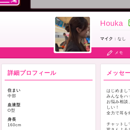
Houka
マイク
：
なし
メモ
詳細プロフィール
メッセ
住まい
はじめまし
中部
みんなをハ
お悩み相談
血液型
しい！
O型
全力で耳を
身長
チャットし
160cm
皆さんよろ