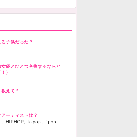
れる子供だった？
の女優とひとつ交換するならど
て！）
を教えて？
なアーティストは？
IPHOP、k-pop、Jpop