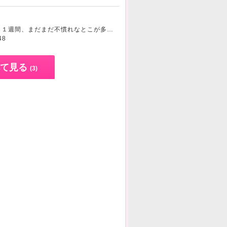
GO GOを始めてから１週間、まだまだ不慣れなとこが多々ですが、月始めにもなり心新たに頑張ります11月もあっという間に過ぎるのかな、この時期はニットの出番がきて嬉しい〜
48
て見る
(3)