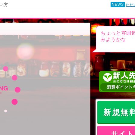
い方
NEWS
ただ
ちょっと雰囲
みようかな
新規無
サイト