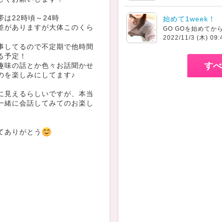
は22時頃～24時
始めて1week！
差がありますが大体このくら
2022/11/3 (木) 09:
事してるので不定期で他時間
る予定！
すべ
趣味の話とか色々お話聞かせ
のを楽しみにしてます♪
に見えるらしいですが、本当
一緒に会話してみてのお楽し
てありがとう