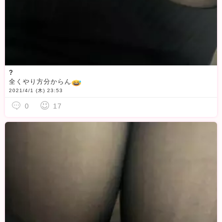
?
全くやり方分からん
2021/4/1 (木) 23:53
0
17