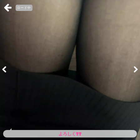
ロード中
よろしく❣️❣️