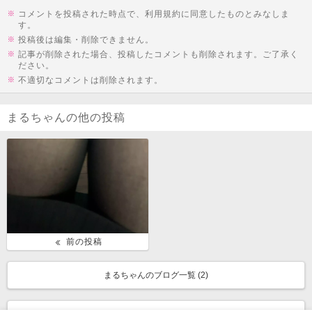
コメントを投稿された時点で、利用規約に同意したものとみなしま
す。
投稿後は編集・削除できません。
記事が削除された場合、投稿したコメントも削除されます。ご了承く
ださい。
不適切なコメントは削除されます。
まるちゃんの他の投稿
前の投稿
まるちゃんのブログ一覧 (
2
)