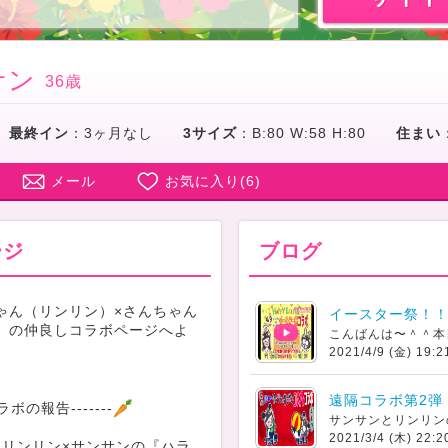
サン
36歳
最終イン
：
3ヶ月なし
3サイズ
：
B:80 W:58 H:80
住まい
メール
お気に入り(
6
)
ージ
ブログ
ゃん（リンリン）×さんちゃん
イースター祭！！
）の仲良しコラボページへよ
2021/4/9 (金) 19:2
遠隔コラボ第2弾
コラボの報告-------
2021/3/4 (木) 22:2
）【リンリン×サンサンの『ハラ