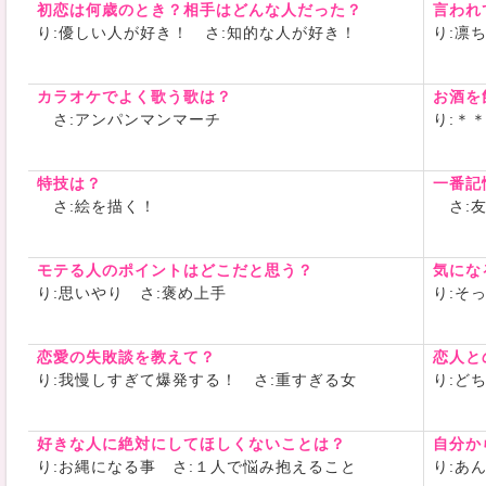
初恋は何歳のとき？相手はどんな人だった？
言われ
さんちゃ
り:優しい人が好き！ さ:知的な人が好き！
り:凛
https://liv
326334763
カラオケでよく歌う歌は？
お酒を
さ:アンパンマンマーチ
り:＊
特技は？
一番記
さ:絵を描く！
さ:友
モテる人のポイントはどこだと思う？
気にな
り:思いやり さ:褒め上手
り:そ
恋愛の失敗談を教えて？
恋人と
り:我慢しすぎて爆発する！ さ:重すぎる女
り:ど
好きな人に絶対にしてほしくないことは？
自分か
り:お縄になる事 さ:１人で悩み抱えること
り:あ