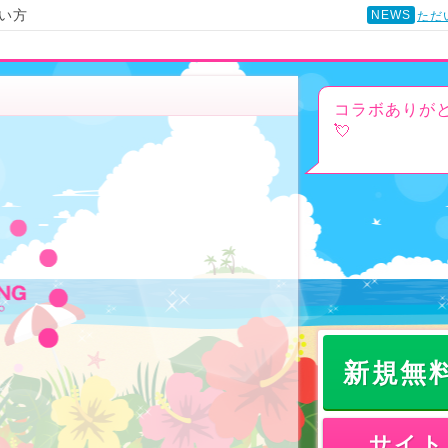
い方
NEWS
ただ
コラボありが
💘
新規無
サイト