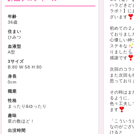
ハラどきど
ラボ！】に
年齢
ざいます
36歳
初めての２
住まい
ておりまし
ひみつ
心優しい紳
ステキな
血液型
りました
A型
感謝です
3サイズ
B:80 W:58 H:80
次回のコラ
また次回も
身長
思っており
0cm
職業
その時はま
るように、
性格
色々工夫し
まったり&ゆったり
ます
趣味
「こういう
星の数ほど！
なのがござ
出没時間
けると