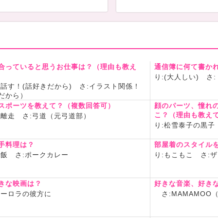
つける勢いの如くよろこびま
報告オワリ☆-------
合っていると思うお仕事は？（理由も教え
通信簿に何て書か
り:(大人しい) 
コラボの告知-------
と話す！(話好きだから) さ:イラスト関係！
だから）
スポーツを教えて？（複数回答可）
顔のパーツ、憧れ
こ？（理由も教え
距離走 さ:弓道（元弓道部）
り:松雪泰子の黒子
告知オワリ☆-------
手料理は？
部屋着のスタイル
津飯 さ:ポークカレー
り:もこもこ さ:
ぷりてぃーな２人の各ページ
きな映画は？
好きな音楽、好き
ーロラの彼方に
さ:MAMAMOO
子☆ちゃん（リンリン）
ede55.com/chat/performer/9