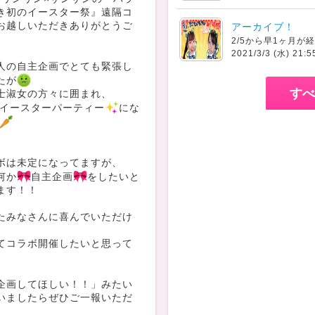
き初のイースター祭』遠隔コ
お越しいただきありがとうご
アーカイブ！
2021/3/3 (水) 21:5
人の自主企画でとても緊張し
たが
すべ
士淑女の方々に囲まれ、
イースターパーティー
にな
ボは未定になってますが、
何か
自主企画
をしたいと
ます！！
たみなさんに喜んでいただけ
てコラボ開催したいと思って
企画してほしい！！」みたい
いましたらぜひご一報いただ