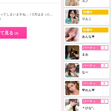
ユノ
待機中
2/5から早1ヶ月が経ってしまいますね…！2月はまったりなコラボ企画、お楽しみいただけましたでしょうか？DSがない今、パフォーマーさんとお話しできる機会が減ってしまい、唯一の楽しみはコラボになってます
5
りんこ
待機中
て見る
(3)
あんな🌟
1
パーティ
まお
2
パーティ
なー
2
パーティ
💛れん💛
1
パーティ
＊ひな*。