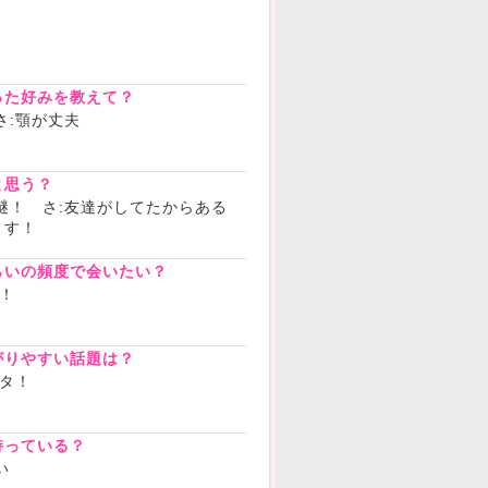
？
った好みを教えて？
さ:顎が丈夫
と思う？
謎！ さ:友達がしてたからある
ます！
らいの頻度で会いたい？
日！
がりやすい話題は？
ネタ！
持っている？
い