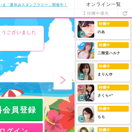
オンライン一覧
いま「夏休みスタンプラリー」開催中！
待機中優先
待機中
とうございました
のあ
待機中
二階堂ハルナ
待機中
まりん🍺
待機中
さくら+*
料会員登録
待機中
もも
ログイン
待機中