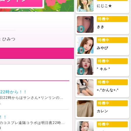
にじこ★
待機中
きき
：
ひみつ
待機中
みやび
待機中
* キル *
待機中
+.*かんな+.*
22時から！！
こんばんは〜＾＾本日22時からはサンさん×リンリンのコラボになります♪30%オフでお得に楽しめるチャンスですよ
1
待機中
カレン
！！
サンサンとリンリンのコスプレ遠隔コラボは明日夜22時からを予定してます
サンサンが告知GI
待機中
0