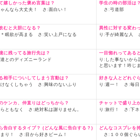
て嬉しかった褒め言葉は？
学生の時の部活は
ん（サンサン）
ちゃんなら大丈夫！ さ:面白い！
さ:弓道部
ede55.com/chat/performer/1
飲むと大胆になる？
異性に対する変わ
＊＊眠欲が高まる さ:笑い上戸になる
り:手が綺麗な人 
憶に残ってる旅行先は？
一目惚れってある
達とのディズニーランド
り:した事ないから
と思います！吟じ
る相手についしてしまう言動は？
好きな人とどれぐ
っけなくしちゃう さ:興味のないふり
り:週一！ さ:毎
のケンカ、仲直りはどっちから？
チャットで盛り上
ちらともなく さ:絶対私は謝りません。
り:旅行！ さ:下
ら告白するタイプ？ (どんな風に告白する？)
どんなコスプレを
んまり！ さ:目から好きビーム！
さ:１００個ぐら