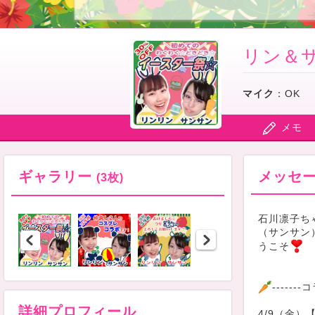
リン＆
マイク
：
OK
メモ
ギャラリー
メッセ
(3枚)
石川凛子ち
（サンサン
うこそ
-------
詳細プロフィール
4/9（金