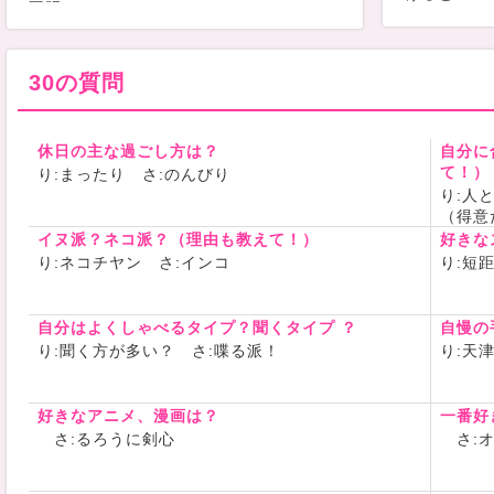
不明
天井に頭ぶ
す
30の質問
-------
休日の主な過ごし方は？
自分に
て！）
り:まったり さ:のんびり
-------
り:人
（得意
イヌ派？ネコ派？（理由も教えて！）
好きな
未定
り:ネコチヤン さ:インコ
り:短
-------
自分はよくしゃべるタイプ？聞くタイプ ？
自慢の
り:聞く方が多い？ さ:喋る派！
り:天
なかよちで
はこちら
好きなアニメ、漫画は？
一番好
さ:るろうに剣心
さ:オ
☆石川凛
https://liv
39809685