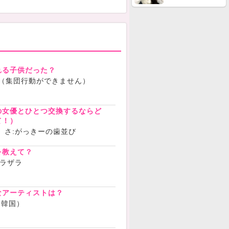
れる子供だった？
さ:（集団行動ができません）
の女優とひとつ交換するならど
て！）
 さ:がっきーの歯並び
を教えて？
ザラザラ
なアーティストは？
（韓国）