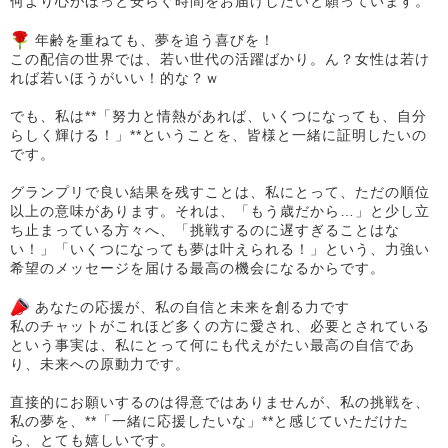
何より心がほっと安らぐ時間をお届けしたいと願っています。
年齢を重ねても、夢を追う喜びを！
この配信の世界では、若い世代の活躍ばかり。ん？女性は若け
れば若いほうがいい！的な？ｗ
でも、私は**「努力と情熱があれば、いくつになっても、自分
らしく輝ける！」**ということを、皆様と一緒に証明したいの
です。
グランプリで良い結果を残すことは、私にとって、ただの順位
以上の意味があります。それは、「もう歳だから…」と少し立
ち止まっている方々へ、「挑戦するのに遅すぎることはな
い！」「いくつになっても夢は叶えられる！」という、力強い
希望のメッセージを届ける最高の機会になるからです。
あなたの応援が、私の自信と未来を創る力です
私のチャットがこれほど多くの方に愛され、必要とされている
という事実は、私にとって何にも代えがたい最高の自信であ
り、未来への原動力です。
直接的にお願いするのは得意ではありませんが、私の挑戦を、
私の夢を、**「一緒に応援したいな」**と感じていただけた
ら、とても嬉しいです。