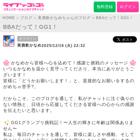
無料登録
ログイン
HOME
ブログ
美酒飲かなめちゃんのブログ
BBAだって！GG1！
>
>
>
BBAだって！GG1！
オフライン
美酒飲かなめ
2025/12/16 (火) 22:32
かなめから皆様へ心を込めて！感謝と挑戦のメッセージ
いつもかなめを温かく見守ってくださり、本当にありがとうご
ざいます！
皆様に「どうかお願いします！」と、直接的なお願いをするの
がめちゃ苦手?。
だからこそ、このブログを通して、私がチャットに注ぐ偽りの
ない情熱と、日頃から応援してくださる皆様への心からの感謝
を伝えたいと思います。
GG1グランプリ挑戦記！〜人生の輝きに年齢は関係ありま
せん〜
私は、毎日のチャットを通して、皆様に楽しさや感動、そして