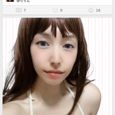
ゆりりん
7
0
16