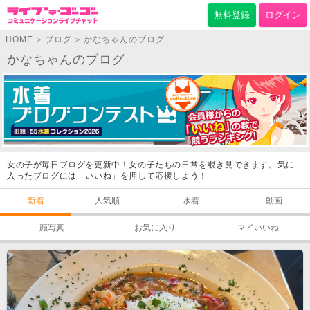
無料登録
ログイン
HOME
ブログ
かなちゃんのブログ
>
>
かなちゃんのブログ
女の子が毎日ブログを更新中！女の子たちの日常を覗き見できます。気に
入ったブログには「いいね」を押して応援しよう！
新着
人気順
水着
動画
顔写真
お気に入り
マイいいね