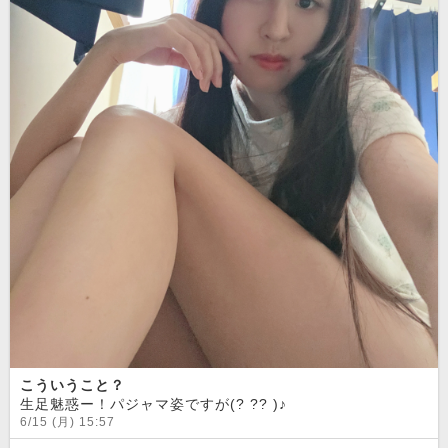
こういうこと？
生足魅惑ー！パジャマ姿ですが(? ?? )♪
6/15 (月) 15:57