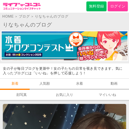
無料登録
ログイン
HOME
ブログ
りなちゃんのブログ
>
>
りなちゃんのブログ
女の子が毎日ブログを更新中！女の子たちの日常を覗き見できます。気に
入ったブログには「いいね」を押して応援しよう！
新着
人気順
水着
動画
顔写真
お気に入り
マイいいね