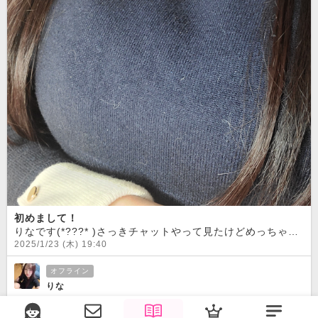
初めまして！
りなです(*???* )さっきチャットやって見たけどめっちゃ楽しい！
2025/1/23 (木) 19:40
オフライン
りな
5
0
28