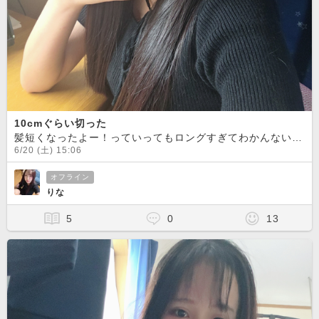
10cmぐらい切った
髪短くなったよー！っていってもロングすぎてわかんないかな？？？勉強机でいつも配信してます
6/20 (土) 15:06
オフライン
りな
5
0
13