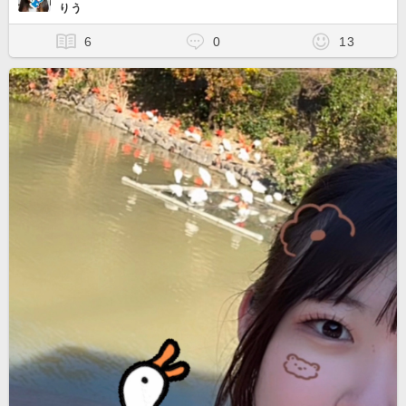
りう
6
0
13