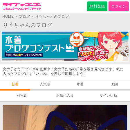
無料登録
ログイン
HOME
ブログ
りうちゃんのブログ
>
>
りうちゃんのブログ
女の子が毎日ブログを更新中！女の子たちの日常を覗き見できます。気に
入ったブログには「いいね」を押して応援しよう！
新着
人気順
水着
動画
顔写真
お気に入り
マイいいね