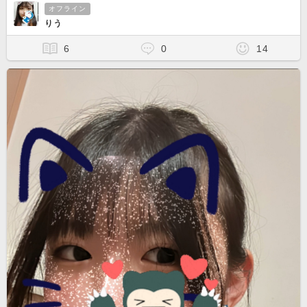
オフライン
りう
6
0
14