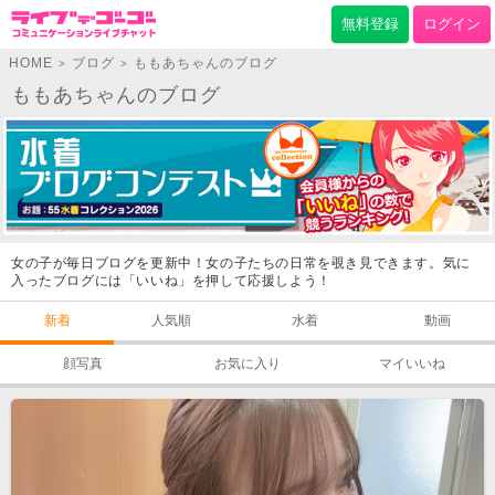
無料登録
ログイン
HOME
ブログ
ももあちゃんのブログ
>
>
ももあちゃんのブログ
女の子が毎日ブログを更新中！女の子たちの日常を覗き見できます。気に
入ったブログには「いいね」を押して応援しよう！
新着
人気順
水着
動画
顔写真
お気に入り
マイいいね