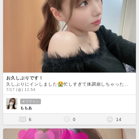
お久しぶりです！
久しぶりにインしました
忙しすぎて体調崩しちゃったからなかなかこっちに戻って来れなくてみんなごめんね?🥲?これからはちょこちょこ開くのでメッセージくれたら返してくからみんな久しぶりにお話しようね🫶🥲い
7/17 (金) 11:54
オフライン
ももあ
6
0
14