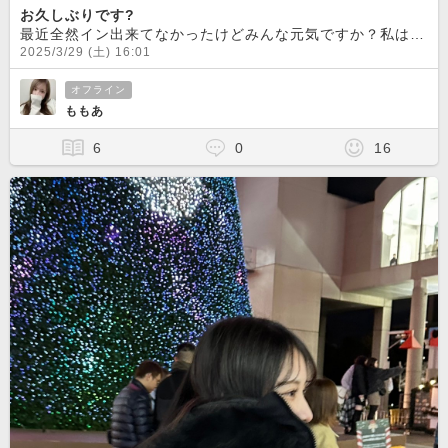
お久しぶりです?
最近全然イン出来てなかったけどみんな元気ですか？私は今日か明日に久しぶりにしようかなって思ってるから時間が合う方は見に来てくれると嬉しいです?
2025/3/29 (土) 16:01
オフライン
ももあ
6
0
16