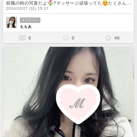
前職の時の写真だよ
?マッサージ頑張ってた
たくさんの人に推してもらえて楽しかったなぁここでもいっぱい押して貰えるように頑張る?
2024/10/27 (日) 15:17
オフライン
ももあ
6
0
46