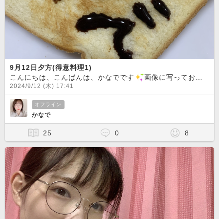
9月12日夕方(得意料理1)
こんにちは、こんばんは、かなでです
画像に写っておりますのは私の唯一の得意料理でございます！元コンカフェキャスト(2か月だけ)の実力がこちらです
2024/9/12 (木) 17:41
オフライン
かなで
25
0
8