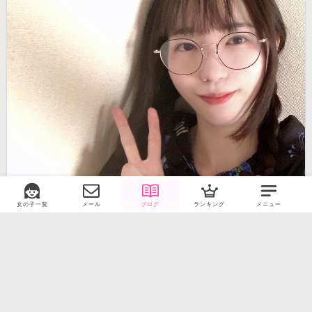
女の子一覧
メール
ブログ
ランキング
メニュー
9月10日夜(強思想2)
こんばんは、かなでです
前回のブログに引き続き、本日も私の思想つよつよブログですので、苦手な方はここで閉じることをおすすめします。プライドが高いことは、悪いことなのでしょうか？全てにおいてプライドが高
2024/9/10 (火) 19:55
オフライン
かなで