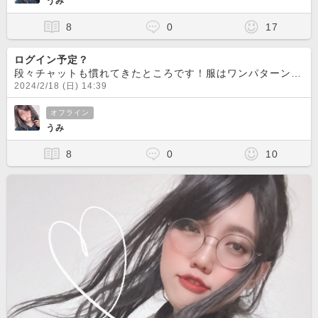
うみ
8
0
17
ログイン予定？
段々チャットも慣れてきたところです！服はワンパターンですみません…（；＿；）今日の昼は絵のお仕事が忙しくてチャット出来ないんですが、今日の夜から明日の夜にはチャットログインしようかなとは思ってます！今
2024/2/18 (日) 14:39
オフライン
うみ
8
0
10