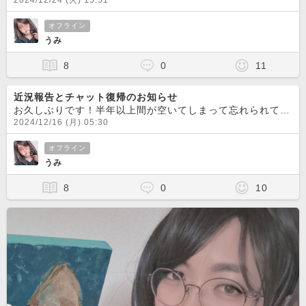
2024/12/24 (火) 15:51
オフライン
うみ
8
0
11
近況報告とチャット復帰のお知らせ
お久しぶりです！半年以上間が空いてしまって忘れられてるかな、、と思いつつ戻って来ました、、！4月からお仕事の方で色々あって、体調良くなかったりなんやかんやあり、長く続けてたデザイナーをしていた会社を退
2024/12/16 (月) 05:30
オフライン
うみ
8
0
10