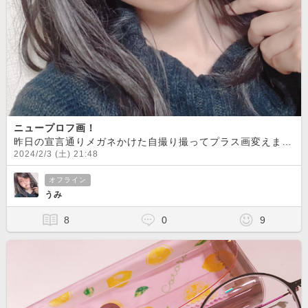
ニュープロフ画！
昨日の宣言通りメガネかけた自撮り撮ってプラス画変えました！加工してるのでそこはご愛嬌ってことで
2024/2/3 (土) 21:48
オフライン
うみ
8
0
9