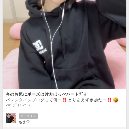
今のお気にポーズは片方ほっぺハートﾃﾞｽ
バレンタインブログって何ー
︎とりあえず参加だー
︎
普
2/8 (日) 02:17
オフライン
ちま♡