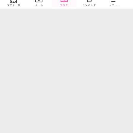
女の子一覧
メール
ブログ
ランキング
メニュー
ぬこ！お気に入り写真
急ですが、私の飼ってる猫ちゃんを見て下さい笑っ3匹飼ってますが1番上の子がベランダでひなたぼっこしてるときの写真です?まるくて可愛くないですか！！？？(*'▽'*)笑っでも健康のために痩せないと、、
2021/1/19 (火) 19:32
オフライン