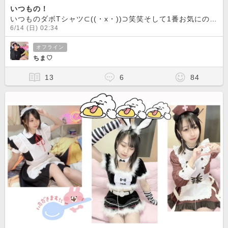
いつもの！
いつものダボTシャツ⊂((・x・))⊃笑笑そして1番お気にのお酒はJJだよー乾杯
6/14 (日) 02:34
オフライン
ちま♡
13
6
84