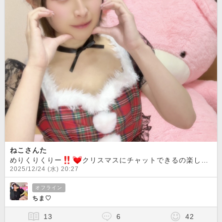
ねこさんた
めりくりくりー
︎
クリスマスにチャットできるの楽しすぎる
2025/12/24 (水) 20:27
オフライン
ちま♡
13
6
42