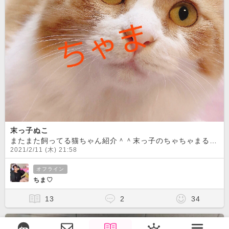
末っ子ぬこ
またまた飼ってる猫ちゃん紹介＾＾末っ子のちゃちゃまるです
2021/2/11 (木) 21:58
オフライン
ちま♡
13
2
34