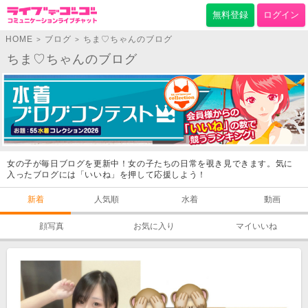
無料登録
ログイン
HOME
ブログ
ちま♡ちゃんのブログ
>
>
ちま♡ちゃんのブログ
女の子が毎日ブログを更新中！女の子たちの日常を覗き見できます。気に
入ったブログには「いいね」を押して応援しよう！
新着
人気順
水着
動画
顔写真
お気に入り
マイいいね