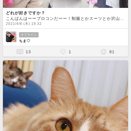
どれが好きですか？
こんばんはーーブロコンだーー！制服とかスーツとか沢山あるからなに着ようか迷ったけど、やっぱりセーラーが1番すき?てことでセーラー3つ並べてみました！笑どれもあまり変化ないけど、どれがいいかな！？ぴーす
2021/4/8 (木) 19:32
オフライン
ちま♡
13
1
81