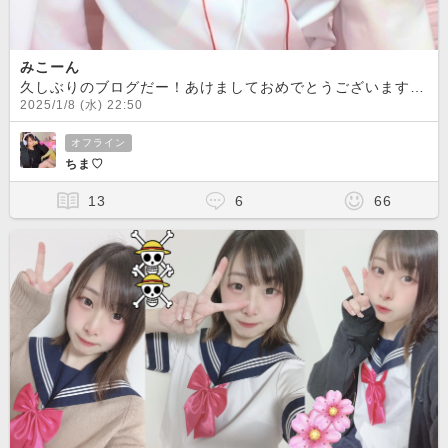
みこーん
久しぶりのブログだー！あけましておめでとうございます
今
2025/1/8 (水) 22:50
オフライン
ちま♡
13
6
66