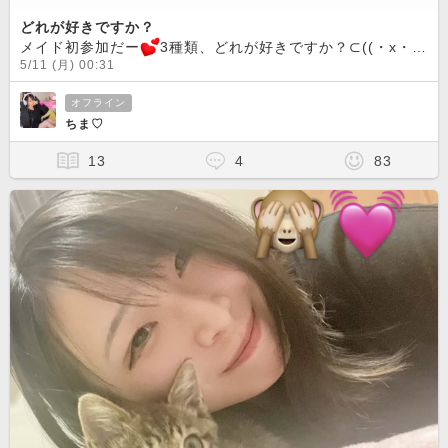
どれが好きですか？
メイド初参加だー
3種類、どれが好きですか？⊂((・x・))⊃昔はメイドカフェで働くの憧れだったなー！オムライス得意です！お絵描きしたい！笑笑
5/11 (月) 00:31
オフライン
ちま♡
13
4
83