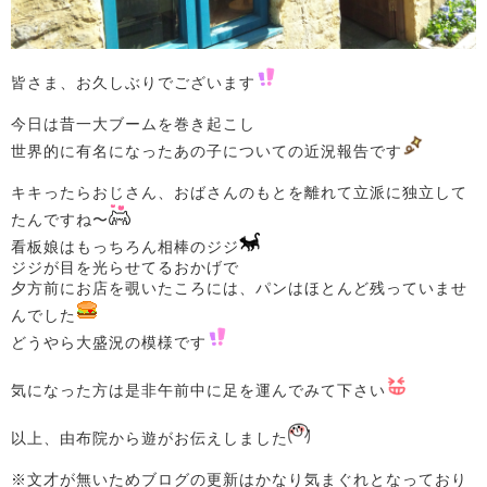
皆さま、お久しぶりでございます
今日は昔一大ブームを巻き起こし
世界的に有名になったあの子についての近況報告です
キキったらおじさん、おばさんのもとを離れて立派に独立して
たんですね〜
看板娘はもっちろん相棒のジジ
ジジが目を光らせてるおかげで
夕方前にお店を覗いたころには、パンはほとんど残っていませ
んでした
どうやら大盛況の模様です
気になった方は是非午前中に足を運んでみて下さい
以上、由布院から遊がお伝えしました
※文才が無いためブログの更新はかなり気まぐれとなっており