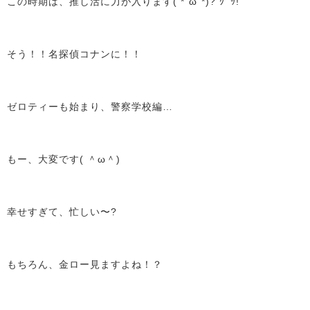
この時期は、推し活に力が入ります( *˙ω˙*)? ｸﾞｯ!
そう！！名探偵コナンに！！
ゼロティーも始まり、警察学校編…
もー、大変です( ＾ω＾)
幸せすぎて、忙しい〜?
もちろん、金ロー見ますよね！？