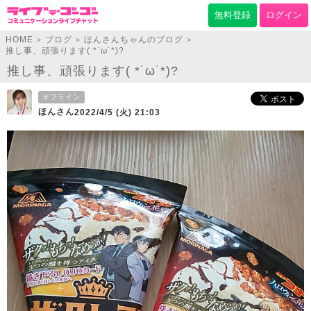
無料登録
ログイン
HOME
ブログ
ほんさんちゃんのブログ
>
>
>
推し事、頑張ります( *˙ω˙*)?
推し事、頑張ります( *˙ω˙*)?
オフライン
ほんさん
2022/4/5 (火) 21:03